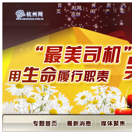
首
休
房
汽
杭网
|
|
|
|
|
页
闲
产
车
原创