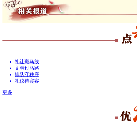
礼让斑马线
文明过马路
排队守秩序
礼仪待宾客
更多