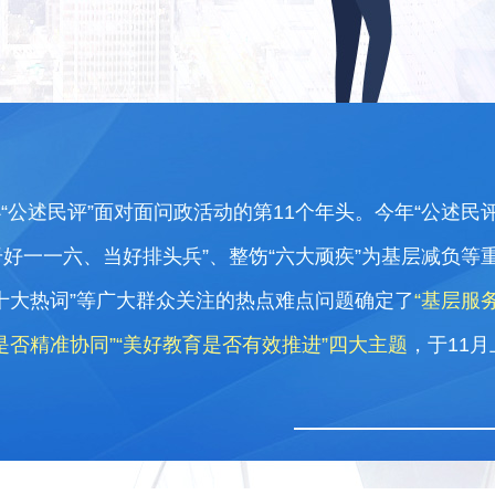
办“公述民评”面对面问政活动的第11个年头。今年“公述民
干好一一六、当好排头兵”、整饬“六大顽疾”为基层减负等
“十大热词”等广大群众关注的热点难点问题确定了
“基层服
是否精准协同”“美好教育是否有效推进”四大主题
，于11