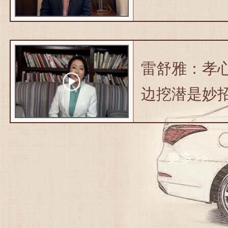
雷舒雅：孝心
边挖潜是妙