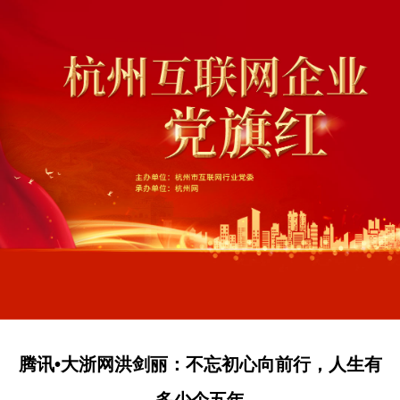
腾讯•大浙网洪剑丽：不忘初心向前行，人生有
多少个五年