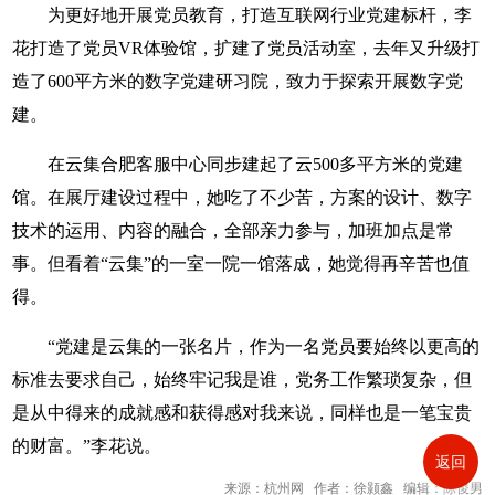
为更好地开展党员教育，打造互联网行业党建标杆，李
花打造了党员VR体验馆，扩建了党员活动室，去年又升级打
造了600平方米的数字党建研习院，致力于探索开展数字党
建。
在云集合肥客服中心同步建起了云500多平方米的党建
馆。在展厅建设过程中，她吃了不少苦，方案的设计、数字
技术的运用、内容的融合，全部亲力参与，加班加点是常
事。但看着“云集”的一室一院一馆落成，她觉得再辛苦也值
得。
“党建是云集的一张名片，作为一名党员要始终以更高的
标准去要求自己，始终牢记我是谁，党务工作繁琐复杂，但
是从中得来的成就感和获得感对我来说，同样也是一笔宝贵
的财富。”李花说。
返回
来源：杭州网 作者：徐颢鑫 编辑：陈俊男