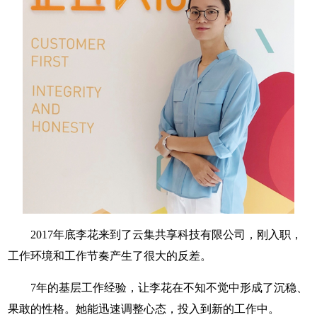
2017年底李花来到了云集共享科技有限公司，刚入职，
工作环境和工作节奏产生了很大的反差。
7年的基层工作经验，让李花在不知不觉中形成了沉稳、
果敢的性格。她能迅速调整心态，投入到新的工作中。