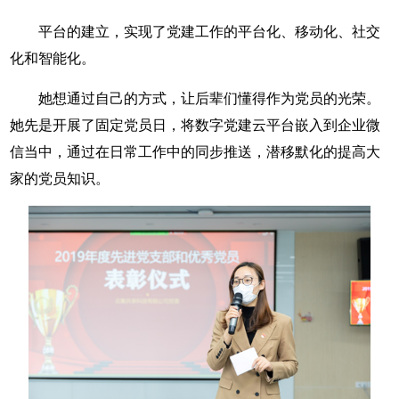
平台的建立，实现了党建工作的平台化、移动化、社交
化和智能化。
她想通过自己的方式，让后辈们懂得作为党员的光荣。
她先是开展了固定党员日，将数字党建云平台嵌入到企业微
信当中，通过在日常工作中的同步推送，潜移默化的提高大
家的党员知识。