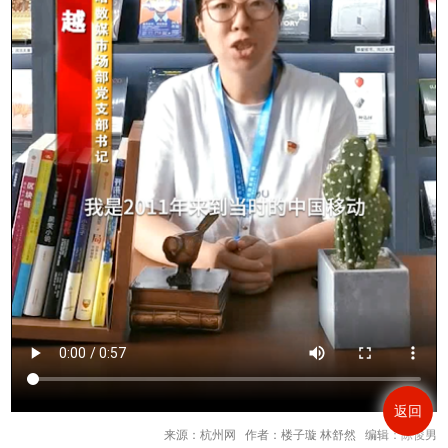
返回
来源：杭州网 作者：楼子璇 林舒然 编辑：陈俊男