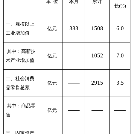
单
位
本月
累计
长
(%)
一、规模以上
383
1508
6.0
亿元
工业增加值
其中：高新技
——
1052
7.0
亿元
术产业增加值
二、社会消费
——
2915
3.5
亿元
品零售总额
其中：商品零
——
——
——
亿元
售
三、固定资产