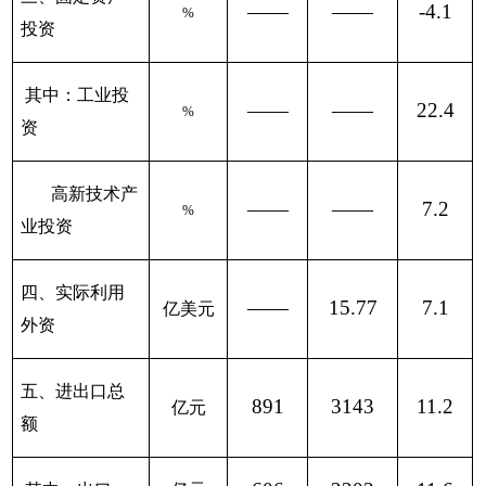
——
——
-4.1
%
投资
其中：工业投
——
——
22.4
%
资
高新技术产
——
——
7.2
%
业投资
四、实际利用
——
15.77
7.1
亿美元
外资
五、进出口总
891
3143
11.2
亿元
额