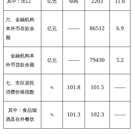
606
2203
11.6
其中：出口
亿元
六、金融机构
——
86512
6.9
本外币存款余
亿元
额
金融机构本
——
79430
5.2
亿元
外币贷款余额
七、市区居民
101.8
101.5
——
%
消费价格指数
其中：食品烟
101.3
102.3
——
%
酒及在外餐饮