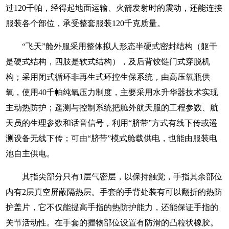
过120千帕，经得起地面运输、火箭发射时的震动，还能连接
服装各个部位，承受整套服装120千克质量。
“飞天”舱外服采用整体拟人形态半硬式密封结构（躯干
是硬式结构，四肢是软式结构），及后背铰链门式穿脱机
构；采用闭式循环非再生式环控生保系统，由高压氧瓶供
氧，使用40千帕纯氧压力制度，主要采用水升华器技术实现
主动热防护；遥测与控制系统把舱外航天服的工程参数、航
天员的生理参数和话音信号，利用“脐带”方式有线下传或遥
测设备无线下传；可由“脐带”模式舱载供电，也能由服装电
池自主供电。
其指尖部分只有1层气密层，以保持触觉，手指其余部位
内有2层真空屏蔽隔热层。手套的手背处装有可以翻折的热防
护盖片，它不仅能提高手指的热防护能力，还能保证手指的
关节活动性。在手套的握物部位设置有防滑的凸粒状橡胶。