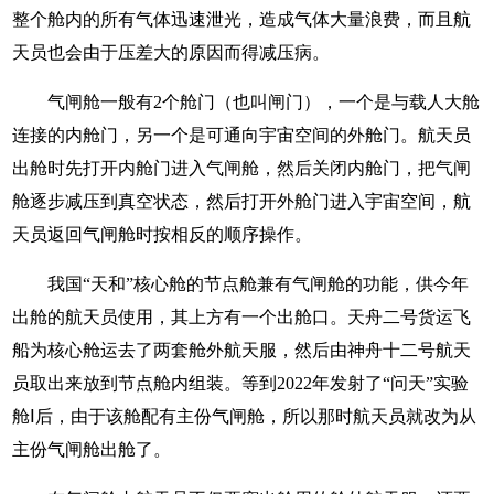
整个舱内的所有气体迅速泄光，造成气体大量浪费，而且航
天员也会由于压差大的原因而得减压病。
气闸舱一般有2个舱门（也叫闸门），一个是与载人大舱
连接的内舱门，另一个是可通向宇宙空间的外舱门。航天员
出舱时先打开内舱门进入气闸舱，然后关闭内舱门，把气闸
舱逐步减压到真空状态，然后打开外舱门进入宇宙空间，航
天员返回气闸舱时按相反的顺序操作。
我国“天和”核心舱的节点舱兼有气闸舱的功能，供今年
出舱的航天员使用，其上方有一个出舱口。天舟二号货运飞
船为核心舱运去了两套舱外航天服，然后由神舟十二号航天
员取出来放到节点舱内组装。等到2022年发射了“问天”实验
舱Ⅰ后，由于该舱配有主份气闸舱，所以那时航天员就改为从
主份气闸舱出舱了。