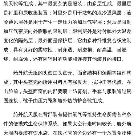
航天靴等组成，其中最复杂的是服装，由多层组成。最里层
是衬里和尿收集装置；衬里外是用于散热的液冷通风层；液
冷通风层外是用于产生一定压力的加压气密层；然后是限制
加压气密层向外膨胀的限制层；限制层外是对付舱外大温差
变化的隔热层；最外面是保护层，它由多种纤维复合织物制
成，具有良好的柔软性，耐穿透、耐磨损、耐高温、耐燃
烧、耐腐蚀，还有防辐射的功能和连接其他装具的接口。
舱外航天服的头盔由头盔壳、面窗结构和颈圈等组件构
成，其中头盔壳的所用材料具有强度大、抗冲击等优点。在
出舱前，头盔面窗的内部要喷上防雾剂。手套与服装通过腕
圈连接，靴子由压力靴和舱外热防护套靴组成。
舱外航天服在背部装有提供氧气等维持生命所需各种条
件的便携式生命保障系统。如果太空行走时间较长，舱外航
天服内要装有饮水袋。在饮水管的旁边还有一个放置食物棒