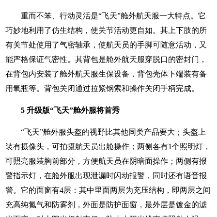
重而不笨、行动灵活是“飞天”舱外航天服一大特点。它
巧妙地利用了仿生结构，使关节活动更自如。其上下肢的所
有关节处使用了气密轴承，使航天员的手脚可随意活动，又
能严格保证气密性。其背包是舱外航天服穿脱口的密封门，
在背包内安装了舱外航天服生保设备，背包壳体下端装有备
用氧瓶等。背包关闭通过拉紧钢索和操作关闭手柄完成。
5 升级版“飞天”舱外服将首秀
“飞天”舱外服头盔的视野比其他同类产品要大；头盔上
装有摄像头，可拍摄航天员出舱操作；两侧各有1个照明灯，
可照亮服装胸前部分，方便航天员在阴暗面操作；两侧有报
警指示灯，在舱外服出现泄漏时闪动报警，同时还有语音报
警。它的面窗有4层：其中里面两层为充压结构，即两层之间
充高纯氮气和防雾剂，外面是防护面窗，最外层是镀金的滤