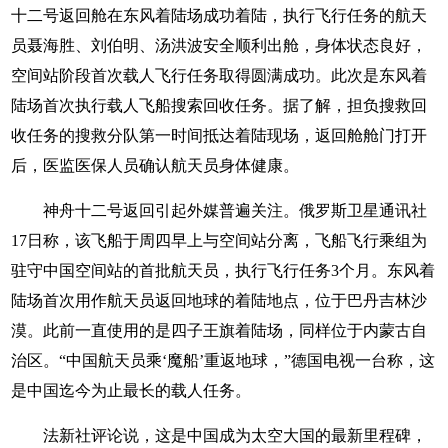
十二号返回舱在东风着陆场成功着陆，执行飞行任务的航天
员聂海胜、刘伯明、汤洪波安全顺利出舱，身体状态良好，
空间站阶段首次载人飞行任务取得圆满成功。此次是东风着
陆场首次执行载人飞船搜索回收任务。据了解，担负搜救回
收任务的搜救分队第一时间抵达着陆现场，返回舱舱门打开
后，医监医保人员确认航天员身体健康。
神舟十二号返回引起外媒普遍关注。俄罗斯卫星通讯社
17日称，该飞船于周四早上与空间站分离，飞船飞行乘组为
驻守中国空间站的首批航天员，执行飞行任务3个月。东风着
陆场首次用作航天员返回地球的着陆地点，位于巴丹吉林沙
漠。此前一直使用的是四子王旗着陆场，同样位于内蒙古自
治区。“中国航天员乘‘魔船’重返地球，”德国电视一台称，这
是中国迄今为止最长的载人任务。
法新社评论说，这是中国成为太空大国的最新里程碑，