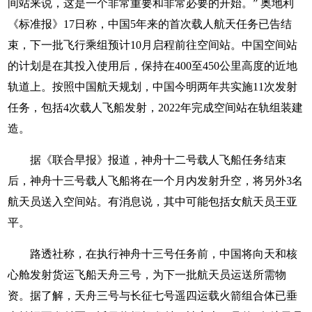
间站来说，这是一个非常重要和非常必要的开始。” 奥地利
《标准报》17日称，中国5年来的首次载人航天任务已告结
束，下一批飞行乘组预计10月启程前往空间站。中国空间站
的计划是在其投入使用后，保持在400至450公里高度的近地
轨道上。按照中国航天规划，中国今明两年共实施11次发射
任务，包括4次载人飞船发射，2022年完成空间站在轨组装建
造。
据《联合早报》报道，神舟十二号载人飞船任务结束
后，神舟十三号载人飞船将在一个月内发射升空，将另外3名
航天员送入空间站。有消息说，其中可能包括女航天员王亚
平。
路透社称，在执行神舟十三号任务前，中国将向天和核
心舱发射货运飞船天舟三号，为下一批航天员运送所需物
资。据了解，天舟三号与长征七号遥四运载火箭组合体已垂