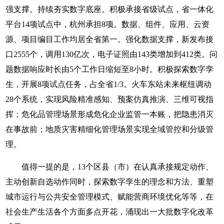
强支撑。持续夯实数字底座。积极承接省级试点，省一体化
平台14项试点中，杭州承担8项。数据、组件、应用、云资
源、项目编目工作均居全省第一。强化数据支撑，新发布接
口2555个，调用130亿次，电子证照由143类增加到412类。问
题数据响应时长由5个工作日缩短至8小时。积极探索数字孪
生，开展8项试点任务，占全省1/3。火车东站未来枢纽调动
28个系统，实现风险精准感知、预案仿真推演、三维可视指
挥；危化品管理场景形成危化企业监管一本账，把隐患消灭
在事故前；地质灾害精细化管理场景实现全域管控和分级管
理。
值得一提的是，13个区县（市）在认真承接规定动作、
主动创新自选动作同时，探索数字孪生的理念和方法、重塑
城市运行与公共安全管理模式、赋能营商环境优化等等，在
社会生产生活各个方面多点开花，涌现出一大批数字化改革