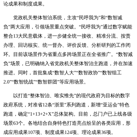
论成果和制度成果。
党政机关整体智治系统，主攻“民呼我为”和“数智减
负”两大应用，引领场景重点突破。“民呼我为”通过数字赋能
整合13大民意载体，进一步健全统一接收、精准分流、按责
办理、回访核实、统一督办、评价反馈、分析研判的工作闭
环。目前该场景作为省重点多跨场景正在全省推广。“数智减
负”场景，已明确纳入省党政机关整体智治主跑道，并在加速
推进。同时，首批集成“数智人大”“数智政协”“数智组工
2.0”“数智统战”“数智群团”等应用场景。
以打造“整体智治、唯实惟先”的现代政府为目标的数字
政府系统，对准省12条“浙里”系列跑道，新增“亚运会”特色
跑道，确定“1+13+2+X”总体架构。目前，总门户已上线各级
场景63个。各地结合自身特色打造亮点纷呈的各类应用，形
成应用成果107项、制度成果124项、理论成果36项。