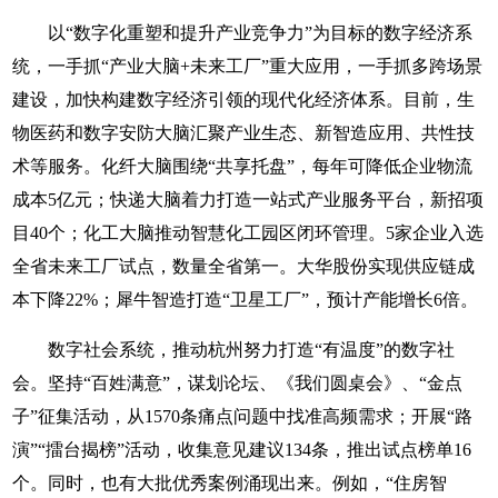
以“数字化重塑和提升产业竞争力”为目标的数字经济系
统，一手抓“产业大脑+未来工厂”重大应用，一手抓多跨场景
建设，加快构建数字经济引领的现代化经济体系。目前，生
物医药和数字安防大脑汇聚产业生态、新智造应用、共性技
术等服务。化纤大脑围绕“共享托盘”，每年可降低企业物流
成本5亿元；快递大脑着力打造一站式产业服务平台，新招项
目40个；化工大脑推动智慧化工园区闭环管理。5家企业入选
全省未来工厂试点，数量全省第一。大华股份实现供应链成
本下降22%；犀牛智造打造“卫星工厂”，预计产能增长6倍。
数字社会系统，推动杭州努力打造“有温度”的数字社
会。坚持“百姓满意”，谋划论坛、《我们圆桌会》、“金点
子”征集活动，从1570条痛点问题中找准高频需求；开展“路
演”“擂台揭榜”活动，收集意见建议134条，推出试点榜单16
个。同时，也有大批优秀案例涌现出来。例如，“住房智