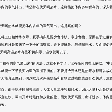
体内的寒气排出，请坚持在伏天喝热水，这样能把体内多年积存的，深入
天天喝热水就能把体内多年的寒气逼出，这是真的吗？
复科主任包烨华表示，夏季确实是要少食冰镇、寒凉食物，原因在于过度食
的饮料只是带来了一下子的凉爽感，并不能解暑。若是喝热水，反而能促
夏天喝高温热水有些不切实际，温水就可以了。
年积存的寒气逼出来”的说法，这就不科学了，没有任何的理论依据。“中
水就能一下子改变内里的寒湿平衡的。不管是冷开水还是热开水都可以放心
有人能真正做到，偶尔吃几次冰镇饮品和食物过过嘴瘾也没什么关系，注
建议。由于这段时间气温高，人体大量流汗容易脱水，因此大量补水是防
不宜狂饮。喝白开水时最好加少量的盐，因为伏天高温，出汗过多，体内
功效。