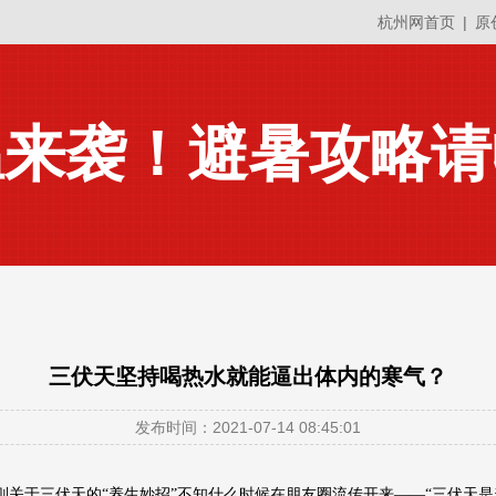
杭州网首页
|
原
温来袭！避暑攻略请
三伏天坚持喝热水就能逼出体内的寒气？
发布时间：2021-07-14 08:45:01
则关于三伏天的“养生妙招”不知什么时候在朋友圈流传开来——“三伏天