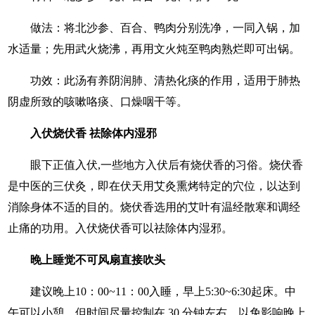
做法：将北沙参、百合、鸭肉分别洗净，一同入锅，加
水适量；先用武火烧沸，再用文火炖至鸭肉熟烂即可出锅。
功效：此汤有养阴润肺、清热化痰的作用，适用于肺热
阴虚所致的咳嗽咯痰、口燥咽干等。
入伏烧伏香 祛除体内湿邪
眼下正值入伏,一些地方入伏后有烧伏香的习俗。烧伏香
是中医的三伏灸，即在伏天用艾灸熏烤特定的穴位，以达到
消除身体不适的目的。烧伏香选用的艾叶有温经散寒和调经
止痛的功用。入伏烧伏香可以祛除体内湿邪。
晚上睡觉不可风扇直接吹头
建议晚上10：00~11：00入睡，早上5:30~6:30起床。中
午可以小憩，但时间尽量控制在 30 分钟左右，以免影响晚上