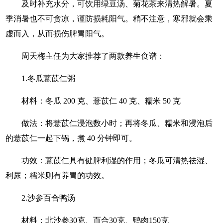
及时补充水分，可饮用绿豆汤、菊花茶来清热解暑。夏
季消暑也不可贪凉，谨防损耗阳气。稍不注意，寒邪就会乘
虚而入，从而损伤脾胃阳气。
周天梅主任为大家推荐了两款养生食谱：
1.冬瓜薏苡仁粥
材料：冬瓜 200 克、薏苡仁 40 克、糯米 50 克
做法：将薏苡仁浸泡数小时；再将冬瓜、糯米和浸泡后
的薏苡仁一起下锅，煮 40 分钟即可。
功效：薏苡仁具有健脾利湿的作用；冬瓜可清热祛湿、
利尿；糯米则有养胃的功效。
2.沙参百合鸭汤
材料：北沙参30克、百合30克、鸭肉150克