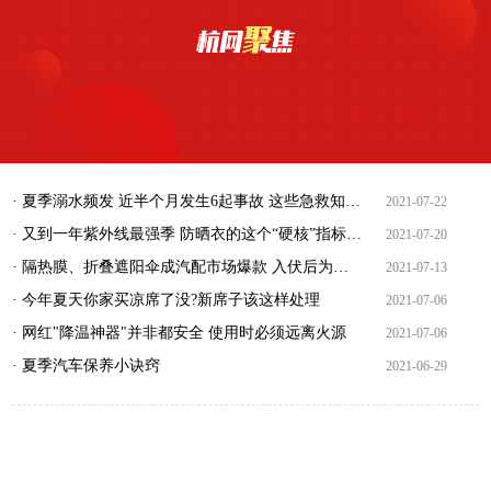
· 夏季溺水频发 近半个月发生6起事故 这些急救知识谨记心头
2021-07-22
· 又到一年紫外线最强季 防晒衣的这个“硬核”指标很重要
2021-07-20
· 隔热膜、折叠遮阳伞成汽配市场爆款 入伏后为爱车选择防晒神器很有讲究
2021-07-13
· 今年夏天你家买凉席了没?新席子该这样处理
2021-07-06
· 网红"降温神器"并非都安全 使用时必须远离火源
2021-07-06
· 夏季汽车保养小诀窍
2021-06-29