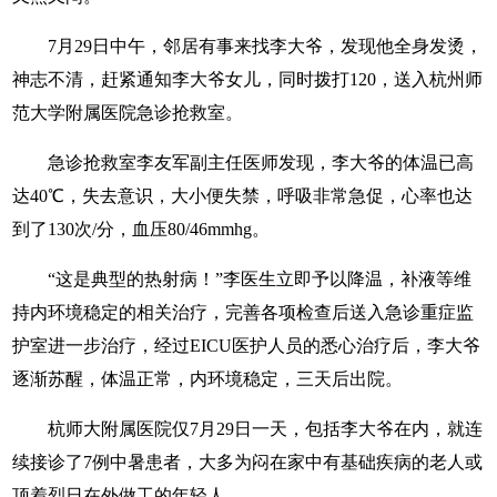
7月29日中午，邻居有事来找李大爷，发现他全身发烫，
神志不清，赶紧通知李大爷女儿，同时拨打120，送入杭州师
范大学附属医院急诊抢救室。
急诊抢救室李友军副主任医师发现，李大爷的体温已高
达40℃，失去意识，大小便失禁，呼吸非常急促，心率也达
到了130次/分，血压80/46mmhg。
“这是典型的热射病！”李医生立即予以降温，补液等维
持内环境稳定的相关治疗，完善各项检查后送入急诊重症监
护室进一步治疗，经过EICU医护人员的悉心治疗后，李大爷
逐渐苏醒，体温正常，内环境稳定，三天后出院。
杭师大附属医院仅7月29日一天，包括李大爷在内，就连
续接诊了7例中暑患者，大多为闷在家中有基础疾病的老人或
顶着烈日在外做工的年轻人。