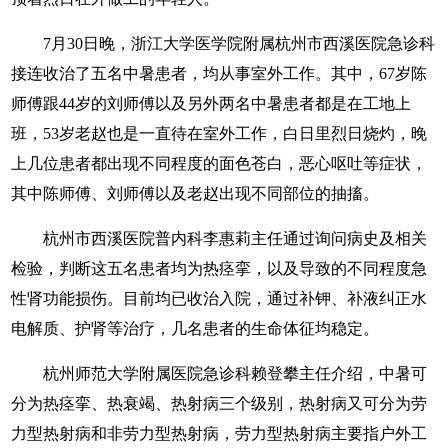
7月30日晚，浙江大学医学院附属杭州市西溪医院急诊科
接连收治了五名中暑患者，均从事室外工作。其中，67岁陈
师傅跟44岁的刘师傅以及另外两名中暑患者都是在工地上
班，53岁老赵也是一直待在室外工作，白日里烈日烧灼，晚
上几位患者都出现不同程度的面色苍白，恶心呕吐等症状，
其中陈师傅、刘师傅以及老赵出现不同部位的抽搐。
杭州市西溪医院普内科李惠莉主任通过询问病史及相关
检验，判断这五名患者均为热痉挛，以及导致的不同程度急
性肾功能损伤。目前均已收治入院，通过补钾、补液纠正水
电解质、护肾等治疗，几名患者的生命体征均稳定。
杭州师范大学附属医院急诊科赖登攀主任介绍，中暑可
分为热痉挛、热衰竭、热射病三个级别，热射病又可分为劳
力型热射病和非劳力型热射病，劳力型热射病主要指户外工