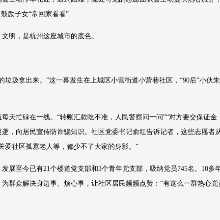
鼓励子女“常回家看看”……
。文明，是杭州这座城市的底色。
的垃圾拿出来。”这一幕发生在上城区小营街道小营巷社区，“90后”小伙
每天忙碌在一线。“转账汇款吃不准，人民警察问一问”“对方要交保证金，
巡逻，向居民宣传防诈骗知识。社区党委书记俞红告诉记者，这些志愿者
关爱社区孤寡老人等，都少不了大家的身影。”
，发展至今已有21个楼道党支部和3个青年党支部，吸纳党员745名。10
为群众解决身边事、烦心事，让社区居民频频点赞：“有这么一群热心党