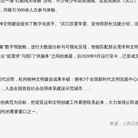
加完一场“红船闯关体验”活动，不少青少年由衷感慨。这是高新区（滨江
，共吸引3000余人次参与体验。
神文明建设提供了数字化抓手。”滨江区委常委、宣传部部长沈建介绍，
脑”数字驾驶舱，进行大数据分析与可视化呈现，智能匹配群众需求和文
众“提需求”与部门“供服务”之间的难题，自2020年9月运行至今，已形成
现代治理，杭州精神文明建设成果丰硕：拥有3个全国新时代文明实践中心
称号，入选全国首批社会信用体系建设示范城市……
市的典范为目标，把迎亚运和文明创建工作紧密联系起来，大力加强公民
越性的重要窗口之一。
来源：人民日报