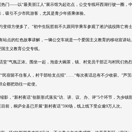
热门——以“最美浙江人”展示馆为起讫点，公交专线环西湖行驶一圈，中
来，吸引不少市民游客，尤其是青少年搭乘体验。
习变得方便多了。”初中生阮哲前不久跟同学乘车参观了淞沪战役阵亡将
有站点的红色故事讲解，一辆公交车就是一个爱国主义教育的移动宣讲站。
爱国主义教育公交专线。
话堂”气氛正浓。围坐一起，泡壶大碗茶，镇、村党员干部正与村民们热
“民宿留不住客人，村干部给支点招”……“每次夜话总有不少收获。”芦茨村
部群众都把劲往一处使。
个缩影，“新村夜话”创新形式落实“访、讲、议、办、评”5个环节，为乡
目前，桐庐全县已开展“新村夜话”590场，线上线下受众逾9万人次。