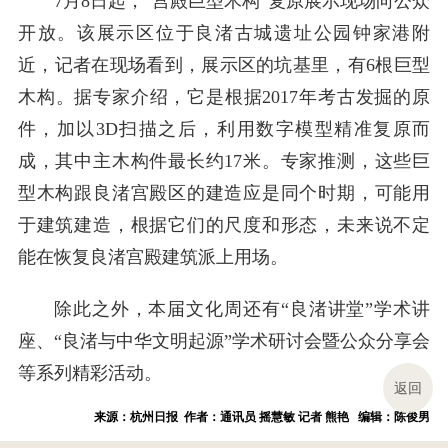
7月8日起，“宫殿巨型木构”复原展示现场向公众
开放。该展示区位于良渚古城遗址公园钟家港附
近，记者在现场看到，展示区的坑基里，有6根巨型
木构。据专家介绍，它是根据2017年考古发掘的原
件，加以3D扫描之后，利用数字模型精准复原而
成，其中主木构件最长约17米。专家推测，这些巨
型木构跟良渚宫殿区的建造应是同个时期，可能用
于建筑建造，根据它们的尺度和形态，未来说不定
能在恢复良渚宫殿建筑派上用场。
除此之外，本届文化周还有“良渚讲堂”学术讲
座、“良渚与中华文明起源”学术研讨会暨公众分享会
等系列精彩活动。
返回
来源：杭州日报 作者：通讯员 摇慧敏 记者 熊艳 编辑：陈俊男