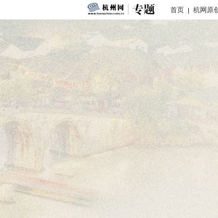
首页
杭网原
|