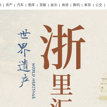
创
房产
汽车
图库
宽频
娱乐
旅游
数码
家居
公交
|
|
|
|
|
|
|
|
|
|