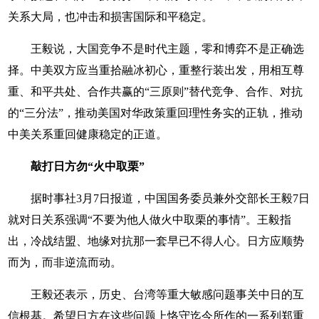
关系大局，也冲击和损害国际和平稳定。
王毅说，大国竞争不是时代主题，零和博弈不是正确选
择。中美双方应当重拾融冰初心，重整行装出发，用相互尊
重、和平共处、合作共赢的“三原则”替代竞争、合作、对抗
的“三分法”，推动美国对华政策重回理性务实的正轨，推动
中美关系重回健康稳定的正道。
敲打日方勿“火中取栗”
据时事社3月7日报道，中国国务委员兼外交部长王毅7日
就对日关系强调“不要为他人做火中取栗的事情”。王毅指
出，冷战结盟、地缘对抗那一套早已不得人心。日方应顺势
而为，而非逆流而动。
王毅还表示，历史、台湾等重大敏感问题事关中日的互
信根基。希望日方在这些问题上恪守迄今所作的一系列郑重