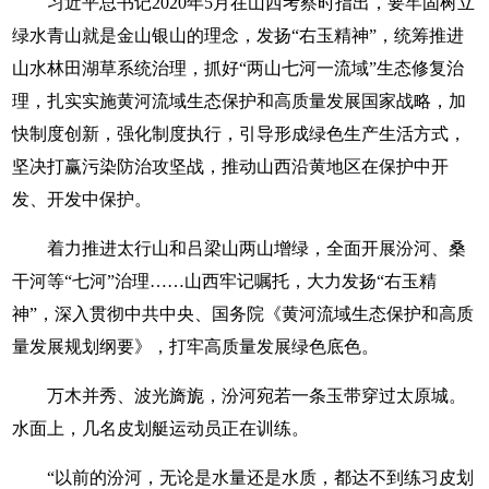
习近平总书记2020年5月在山西考察时指出，要牢固树立
绿水青山就是金山银山的理念，发扬“右玉精神”，统筹推进
山水林田湖草系统治理，抓好“两山七河一流域”生态修复治
理，扎实实施黄河流域生态保护和高质量发展国家战略，加
快制度创新，强化制度执行，引导形成绿色生产生活方式，
坚决打赢污染防治攻坚战，推动山西沿黄地区在保护中开
发、开发中保护。
着力推进太行山和吕梁山两山增绿，全面开展汾河、桑
干河等“七河”治理……山西牢记嘱托，大力发扬“右玉精
神”，深入贯彻中共中央、国务院《黄河流域生态保护和高质
量发展规划纲要》，打牢高质量发展绿色底色。
万木并秀、波光旖旎，汾河宛若一条玉带穿过太原城。
水面上，几名皮划艇运动员正在训练。
“以前的汾河，无论是水量还是水质，都达不到练习皮划