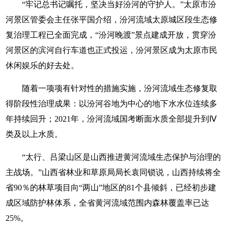
“牢记总书记嘱托，坚决当好汾河的守护人。”太原市汾
河景区管委会主任张平国介绍，汾河流域太原城区段生态修
复治理工程已全面完成，“汾河晚渡”景点建成开放，贯穿汾
河景区的滨河自行车道也正式投运，汾河景区成为太原市民
休闲娱乐的好去处。
随着一项项有针对性的措施实施，汾河流域生态修复取
得阶段性治理成果：以汾河谷地为中心的地下水水位连续多
年持续回升；2021年，汾河流域国考断面水质全部提升到Ⅳ
类及以上水质。
“太行、吕梁山区是山西推进黄河流域生态保护与治理的
主战场。”山西省林业和草原局局长袁同锁说，山西持续将全
省90％的林草项目向“两山”地区的81个县倾斜，已经初步建
成区域防护林体系，全省黄河流域范围内森林覆盖率已达
25%。