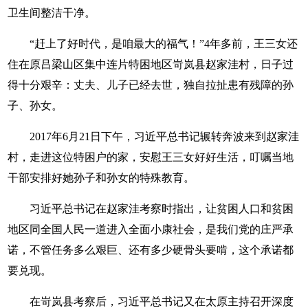
卫生间整洁干净。
“赶上了好时代，是咱最大的福气！”4年多前，王三女还
住在原吕梁山区集中连片特困地区岢岚县赵家洼村，日子过
得十分艰辛：丈夫、儿子已经去世，独自拉扯患有残障的孙
子、孙女。
2017年6月21日下午，习近平总书记辗转奔波来到赵家洼
村，走进这位特困户的家，安慰王三女好好生活，叮嘱当地
干部安排好她孙子和孙女的特殊教育。
习近平总书记在赵家洼考察时指出，让贫困人口和贫困
地区同全国人民一道进入全面小康社会，是我们党的庄严承
诺，不管任务多么艰巨、还有多少硬骨头要啃，这个承诺都
要兑现。
在岢岚县考察后，习近平总书记又在太原主持召开深度