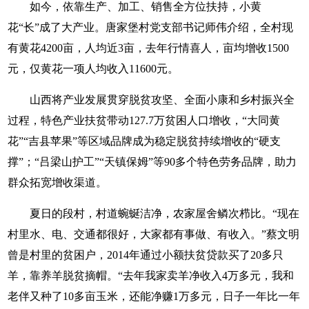
如今，依靠生产、加工、销售全方位扶持，小黄
花“长”成了大产业。唐家堡村党支部书记师伟介绍，全村现
有黄花4200亩，人均近3亩，去年行情喜人，亩均增收1500
元，仅黄花一项人均收入11600元。
山西将产业发展贯穿脱贫攻坚、全面小康和乡村振兴全
过程，特色产业扶贫带动127.7万贫困人口增收，“大同黄
花”“吉县苹果”等区域品牌成为稳定脱贫持续增收的“硬支
撑”；“吕梁山护工”“天镇保姆”等90多个特色劳务品牌，助力
群众拓宽增收渠道。
夏日的段村，村道蜿蜒洁净，农家屋舍鳞次栉比。“现在
村里水、电、交通都很好，大家都有事做、有收入。”蔡文明
曾是村里的贫困户，2014年通过小额扶贫贷款买了20多只
羊，靠养羊脱贫摘帽。“去年我家卖羊净收入4万多元，我和
老伴又种了10多亩玉米，还能净赚1万多元，日子一年比一年