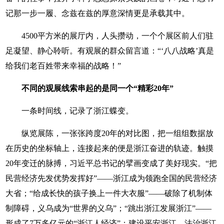
记那一步一履、念兹在兹的厚意深情更是承载其中。
4500平方米的展厅内，人头攒动，一个个展区前人们驻
足凝望、静心聆听。有观展的群众留言道：“‘八八战略’真是
给我们老百姓带来幸福的战略！”
不同的观展线索串起的是同一个“精彩20年”
一条时间线，记录了浙江蝶变。
纵览展陈，一张张跨度20年的对比图，把一组组数据放
在历史的坐标轴上，连接起来的便是浙江奋进的轨迹。触摸
20年变迁的脉搏，习近平总书记的擘画变成了美好现实。“把
民营经济先发优势发挥好”——浙江成为领跑全国的民营经济
大省；“给成长快的孩子换上一件大衣服”——破除了机制体
制障碍，义乌成为“世界的义乌”；“跳出浙江发展浙江”——
形成了7万多亿元的“浙江人经济”；建设平安浙江、法治浙江