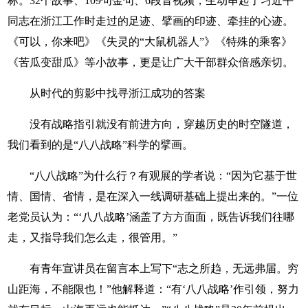
标。32个故事、109句金句、6段音视频，生动串起了习近平
同志在浙江工作时走过的足迹、擘画的印迹、牵挂的心迹。
《可以，你来吧》《失灵的“大鼠机器人”》《特殊的乘客》
《苦瓜变甜瓜》等小故事，更是让广大干部群众倍感亲切。
从时代的剪影中找寻浙江成功的答案
没有战略指引就没有前进方向，穿越历史的时空隧道，
我们看到的是“八八战略”科学的擘画。
“八八战略”为什么行？有观展的学者说：“因为它基于世
情、国情、省情，是在深入一线调研基础上提出来的。”一位
老党员认为：“‘八八战略’涵盖了方方面面，既告诉我们往哪
走，又指导我们怎么走，很管用。”
有青年宣讲员在留言本上写下“志之所趋，无远弗届。穷
山距海，不能限也！”他解释道：“有‘八八战略’作引领，努力