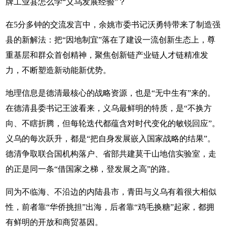
牌工业县怎么学“义乌发展经验”？
在5分多钟的交流发言中，余姚市委书记沃勇特带来了制造强
县的新解法：把“因地制宜”落在了建设一流创新生态上，尊
重基层和群众首创精神，聚焦创新链产业链人才链精准发
力，不断塑造新动能新优势。
地理信息是德清最核心的战略资源，也是“无中生有”来的。
在德清县委书记王波看来，义乌最鲜明的特质，是“不换方
向、不瞎折腾，但每轮迭代都蕴含对时代变化的敏锐回应”。
义乌的每次跃升，都是“把自身发展嵌入国家战略的结果”。
德清争取联合国机构落户、省部共建莫干山地信实验室，走
的正是同一条“借国家之梯，登发展之高”的路。
同为不临海、不沿边的内陆县市，青田与义乌有着很大相似
性，前者靠“华侨挑担”出海，后者靠“鸡毛换糖”起家，都拥
有鲜明的开放和商贸基因。