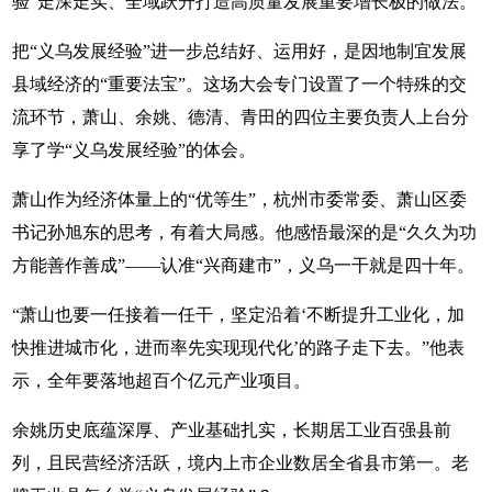
验”走深走实、全域跃升打造高质量发展重要增长极的做法。
把“义乌发展经验”进一步总结好、运用好，是因地制宜发展
县域经济的“重要法宝”。这场大会专门设置了一个特殊的交
流环节，萧山、余姚、德清、青田的四位主要负责人上台分
享了学“义乌发展经验”的体会。
萧山作为经济体量上的“优等生”，杭州市委常委、萧山区委
书记孙旭东的思考，有着大局感。他感悟最深的是“久久为功
方能善作善成”——认准“兴商建市”，义乌一干就是四十年。
“萧山也要一任接着一任干，坚定沿着‘不断提升工业化，加
快推进城市化，进而率先实现现代化’的路子走下去。”他表
示，全年要落地超百个亿元产业项目。
余姚历史底蕴深厚、产业基础扎实，长期居工业百强县前
列，且民营经济活跃，境内上市企业数居全省县市第一。老