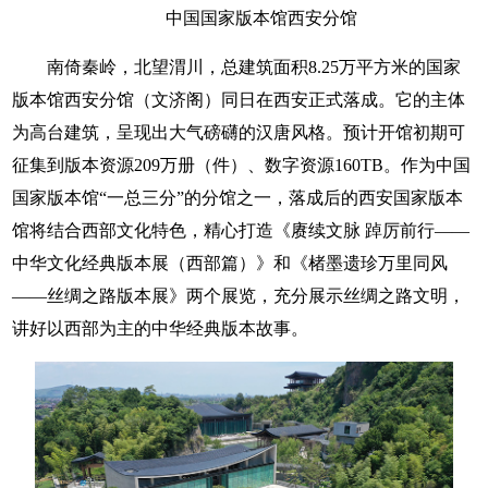
中国国家版本馆西安分馆
南倚秦岭，北望渭川，总建筑面积8.25万平方米的国家
版本馆西安分馆（文济阁）同日在西安正式落成。它的主体
为高台建筑，呈现出大气磅礴的汉唐风格。预计开馆初期可
征集到版本资源209万册（件）、数字资源160TB。作为中国
国家版本馆“一总三分”的分馆之一，落成后的西安国家版本
馆将结合西部文化特色，精心打造《赓续文脉 踔厉前行——
中华文化经典版本展（西部篇）》和《楮墨遗珍万里同风
——丝绸之路版本展》两个展览，充分展示丝绸之路文明，
讲好以西部为主的中华经典版本故事。