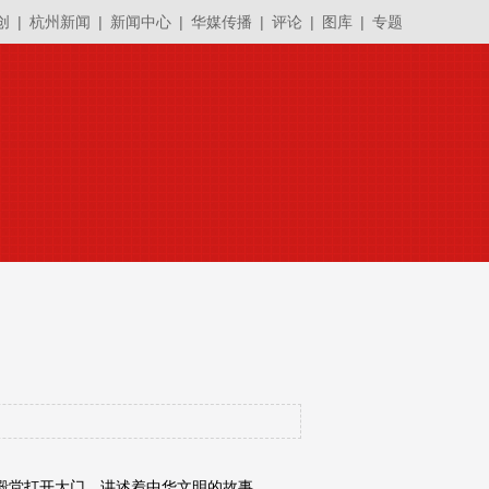
创
|
杭州新闻
|
新闻中心
|
华媒传播
|
评论
|
图库
|
专题
化殿堂打开大门，讲述着中华文明的故事。