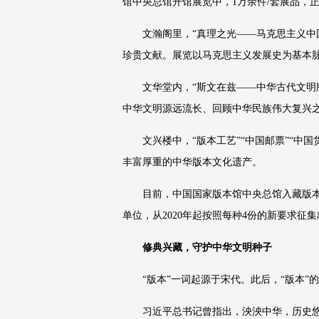
馆中央总馆开馆展览中，1万余件/套展品，
文瀚阁里，“真理之光——马克思主义中
珍贵文献。展览以马克思主义发展史为基本
文华堂内，“斯文在兹——中华古代文明
中华文明源远流长、回顾中华民族伟大复兴
文兴楼中，“版本工艺”“中国邮票”“
丰富厚重的中华版本文化遗产。
目前，中国国家版本馆中央总馆入藏版本
单位，从2020年起按照每种4份的新要求征
修典兴藏，守护中华文明种子
“版本”一词起源于宋代。此后，“版本
习近平总书记曾指出，泱泱中华，历史