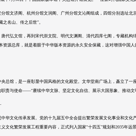
安分馆文济阁、杭州分馆文润阁、广州分馆文沁阁组成，四馆分别选址北
藏之名山、传之后世”。
、唐代弘文馆，再到宋代崇文院、明代文渊阁、清代四库七阁，专藏机构
版本资源总库，就是着眼于中华版本资源的永久安全保藏，这对增强中国人
央总馆，是一座彰显中国风格的文化殿堂。文华堂南广场上，矗立了一座
职责与使命——“赓续中华文脉、坚定文化自信、展示大国形象、推动文
—
中华文化传承发展。党的十九届五中全会提出繁荣发展文化事业和文化产业
义文化繁荣发展工程重要内容，正式列入国家“十四五”规划和2035年远