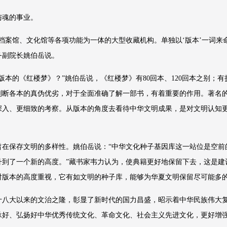
与魂的事业。
档案馆、文化馆等各项功能为一体的大型收藏机构。单独以‘版本’一词来
务副院长姚伯岳说。
版本的《红楼梦》？”姚伯岳说，《红楼梦》有80回本、120回本之别；
断各本的真伪优劣，对于全面准确了解一部书，有着重要的作用。著名的
深入、更细致的考察。从版本的角度去看待中华文明成果，是对文明认知
旨在保存文明的多样性。姚伯岳说：“中华文化种子基因库这一站位是空前
升到了一个新的高度。”藏书家韦力认为，使典籍更好地保留下去，这是建
对版本的高度重视，它有如文明的种子库，能够为华夏文明保留尽可能多
十八大以来的文治之隆，彰显了新时代的国力昌盛，昭示着中华民族伟大
承好、弘扬好中华优秀传统文化、革命文化、社会主义先进文化，更好增