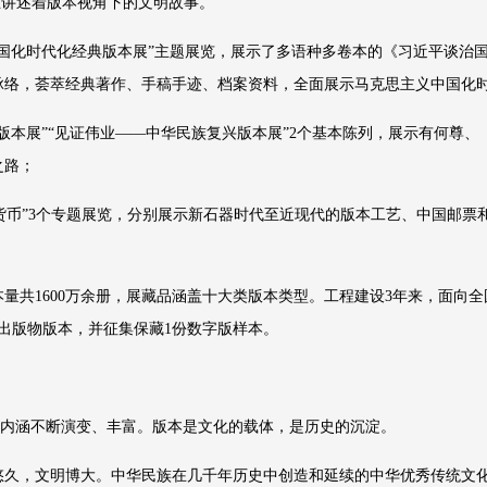
正讲述着版本视角下的文明故事。
国化时代化经典版本展”主题展览，展示了多语种多卷本的《习近平谈治
脉络，荟萃经典著作、手稿手迹、档案资料，全面展示马克思主义中国化
版本展”“见证伟业——中华民族复兴版本展”2个基本陈列，展示有何尊
之路；
中国货币”3个专题展览，分别展示新石器时代至近现代的版本工艺、中国邮
量共1600万余册，展藏品涵盖十大类版本类型。工程建设3年来，面向全
集出版物版本，并征集保藏1份数字版样本。
”的内涵不断演变、丰富。版本是文化的载体，是历史的沉淀。
悠久，文明博大。中华民族在几千年历史中创造和延续的中华优秀传统文