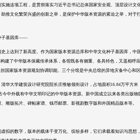
划实施这项工程，是贯彻落实习近平总书记总体国家安全观、顶层设计文
、助推文化繁荣兴盛的创新之举，是保护中华版本资源的紧迫之举，对于
种子基因库——
藏史上达到了新高度。作为国家版本资源总库和中华文化种子基因库，中
同构建了中华版本保藏传承体系，各馆既各有侧重、各具特色，又遥相呼
承担国家版本资源规划协调职能。三个分馆是中央总馆的异地灾备中心和
清华大学建筑设计研究院院长庄惟敏领衔设计，占地面积16.84万平方米，
藏古今中外载有中华文明印记的中华版本资源。新中国成立以来各类出版
献、雕版拓片、碑帖家谱、钱币邮票、影视剧数字版和外国精品版本等。
虚拟的数字，版本的载体千变万化、缤纷多样，它们承载着知识与思想，