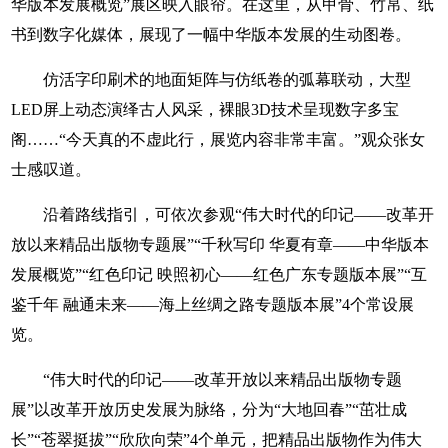
华版本发展概览”展区映入眼帘。在这里，从甲骨、竹帛、纸
书到数字化媒体，展现了一幅中华版本发展的生动图卷。
仿活字印刷术的地面矩阵与仿纸卷的弧幕联动，大型
LED屏上动态演绎古人风采，裸眼3D技术呈现数字多宝
阁……“今天真的不虚此行，展览内容非常丰富。”观众张女
士感叹道。
沿着路线指引，可依次参观“伟大时代的印记——改革开
放以来精品出版物专题展”“千秋写印 华夏有章——中华版本
发展概览”“红色印记 映照初心——红色广东专题版本展”“互
鉴千年 融通未来——海上丝绸之路专题版本展”4个常设展
览。
“伟大时代的印记——改革开放以来精品出版物专题
展”以改革开放历史发展为脉络，分为“大地回春”“茁壮成
长”“苍翠挺拔”“欣欣向荣”4个单元，把精品出版物作为伟大