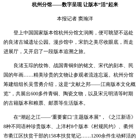
杭州分馆——
数字呈现
让版本“活”起来
本报记者 窦瀚洋
登上中国国家版本馆杭州分馆文润阁，便可眺望不远处
的良渚古城遗址公园。漫步馆中，宋韵之美尽收眼底，而走
进展厅，又开启了一段版本追溯之旅。
良渚玉琮的纹饰、战国青铜剑的铭文、宋代的刻本、民
国的年画……精美珍贵的文物让参观者流连忘返。杭州分馆
筹建组组长吴雪勇介绍，这是“文献之邦——江南版本文化概
览”，共展出600多件青铜、陶瓷文物，以及宋元明清等时期
的古籍版本和粮票、邮票等生活版本。
在“潮起之江——‘重要窗口’主题版本展”，《之江新语》
8种不同语种珍贵版本、上洋村8个版本《村规民约》、衢州
市衢江区扶贫干部的158本扶贫笔记……1200余件生动鲜活的