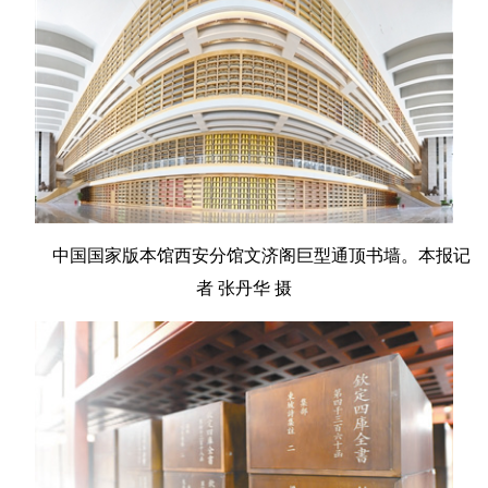
中国国家版本馆西安分馆文济阁巨型通顶书墙。本报记
者 张丹华 摄