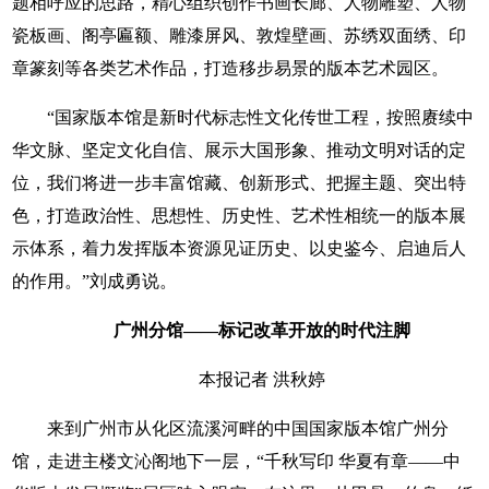
题相呼应的思路，精心组织创作书画长廊、人物雕塑、人物
瓷板画、阁亭匾额、雕漆屏风、敦煌壁画、苏绣双面绣、印
章篆刻等各类艺术作品，打造移步易景的版本艺术园区。
“国家版本馆是新时代标志性文化传世工程，按照赓续中
华文脉、坚定文化自信、展示大国形象、推动文明对话的定
位，我们将进一步丰富馆藏、创新形式、把握主题、突出特
色，打造政治性、思想性、历史性、艺术性相统一的版本展
示体系，着力发挥版本资源见证历史、以史鉴今、启迪后人
的作用。”刘成勇说。
广州分馆——
标记改革开放的时代注脚
本报记者 洪秋婷
来到广州市从化区流溪河畔的中国国家版本馆广州分
馆，走进主楼文沁阁地下一层，“千秋写印 华夏有章——中