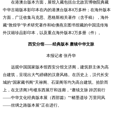
在港澳台版本方面，展馆入藏包括台北故宫博物院典藏
中华古籍版本影印本在内的港澳台版本8万多种；在海外版本
方面，广泛收集马克思、恩格斯相关著作（含手稿），海外
藏“敦煌学”学术研究著作和哈佛燕京图书馆藏的中国流传海
外汉籍珍品影印本，以及重点海外版本2万多册（件）。
西安分馆——
经典版本
赓续中华文脉
本报记者 张丹华
远观中国国家版本馆西安分馆文济阁，建筑群主体为高
台建筑，呈现出大气磅礴的汉唐风格。在历史上，汉代长安
城的“国家藏书阁”天禄阁、石渠阁等均为高台建筑。拾阶而
上，在文济阁3号楼东西展厅和连廊，“赓续文脉 踔厉前行
——中华文化经典版本展（西部篇）”“楮墨遗珍 万里同风
——丝绸之路版本展”正在进行。