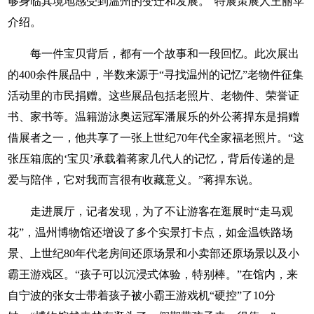
够身临其境地感受到温州的变迁和发展。”特展策展人王丽苹
介绍。
每一件宝贝背后，都有一个故事和一段回忆。此次展出
的400余件展品中，半数来源于“寻找温州的记忆”老物件征集
活动里的市民捐赠。这些展品包括老照片、老物件、荣誉证
书、家书等。温籍游泳奥运冠军潘展乐的外公蒋捍东是捐赠
借展者之一，他共享了一张上世纪70年代全家福老照片。“这
张压箱底的‘宝贝’承载着蒋家几代人的记忆，背后传递的是
爱与陪伴，它对我而言很有收藏意义。”蒋捍东说。
走进展厅，记者发现，为了不让游客在逛展时“走马观
花”，温州博物馆还增设了多个实景打卡点，如金温铁路场
景、上世纪80年代老房间还原场景和小卖部还原场景以及小
霸王游戏区。“孩子可以沉浸式体验，特别棒。”在馆内，来
自宁波的张女士带着孩子被小霸王游戏机“硬控”了10分