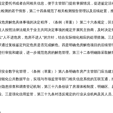
鉴定委托书或者合同相关信息，便于主管部门提前掌握情况，促进鉴定活
性检测的若干情形，第二十四条规范了相关检测报告管理以及后续处置，
权危房解危具体事项的决定程序，《条例（草案）》第二十六条规定，区
任人按照法律法规关于业主共同决定事项的规定开展民主协商，及时决定
实“人不进危房，危房不进人”的方针，结合实际细化相应的处理措施。三
求通过复核鉴定判定危房是否完成解危。四是明确危房解危项目的后续管
进行审批和建设，进一步规范危房的解危管理。第三十二条明确除采取解
用安全数字化管理，《条例（草案）》第八条明确市房产主管部门应当建
智能化公共数据平台，实现与市场监管等部门相关信息系统的互联互通，
全隐患排查和调查登记机制，第三十六条创设了房屋体检制度，明确区、
检。三是强化信用监管，第三十九条对违反规定的行业从业机构及其人员