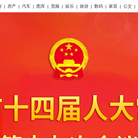
创
房产
汽车
图库
宽频
娱乐
旅游
数码
家居
公交
|
|
|
|
|
|
|
|
|
|