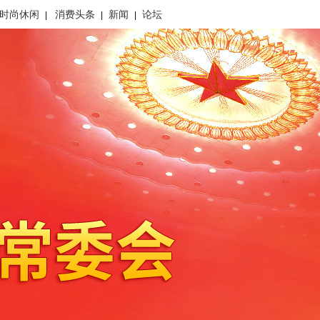
时尚休闲
消费头条
新闻
论坛
|
|
|