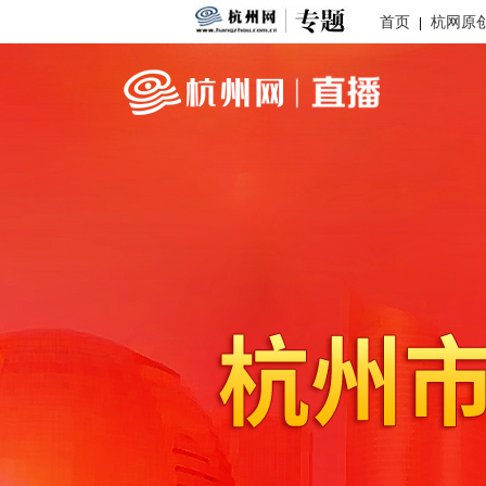
首页
杭网原
|