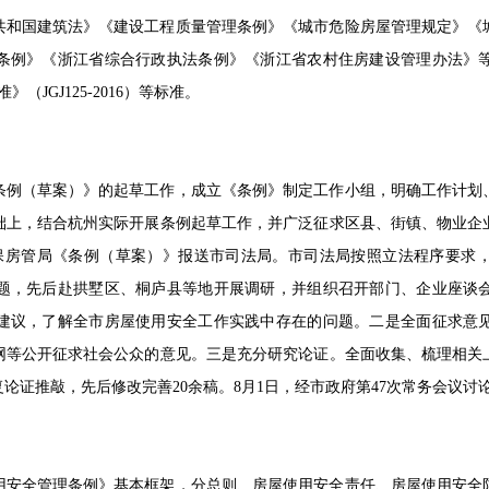
共和国建筑法》《建设工程质量管理条例》《城市危险房屋管理规定》《
条例》《浙江省综合行政执法条例》《浙江省农村住房建设管理办法》
》（JGJ125-2016）等标准。
条例（草案）》的起草工作，成立《条例》制定工作小组，明确工作计划
础上，结合杭州实际开展条例起草工作，并广泛征求区县、街镇、物业企
保房管局《条例（草案）》报送市司法局。市司法局按照立法程序要求
题，先后赴拱墅区、桐庐县等地开展调研，并组织召开部门、企业座谈
建议，了解全市房屋使用安全工作实践中存在的问题。二是全面征求意
网等公开征求社会公众的意见。三是充分研究论证。全面收集、梳理相关
论证推敲，先后修改完善20余稿。8月1日，经市政府第47次常务会议讨
用安全管理条例》基本框架，分总则、房屋使用安全责任、房屋使用安全