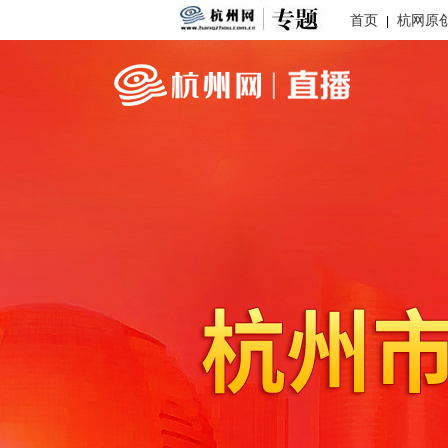
首页
杭网原
|