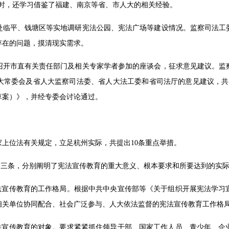
同时，还学习借鉴了福建、南京等省、市人大的相关经验。
赴临平、钱塘区等实地调研宪法公园、宪法广场等建设情况。监察司法工
存在的问题，摸清现实需求。
召开市直有关责任部门及相关专家学者参加的座谈会，征求意见建议。监
大常委会及省人大监察司法委、省人大法工委和省司法厅的意见建议，共收
草案）》，并经专委会讨论通过。
上位法有关规定，立足杭州实际，共提出10条重点举措。
第三条，分别阐明了宪法宣传教育的重大意义、根本要求和所要达到的实
宪法宣传教育的工作格局。根据中共中央宣传部等《关于组织开展宪法学习
相关单位协同配合、社会广泛参与、人大依法监督的宪法宣传教育工作格
宪法宣传教育的对象。要求紧紧抓住领导干部、国家工作人员、青少年、企