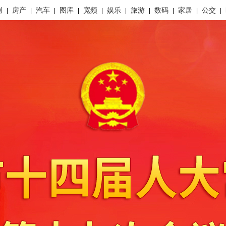
创
房产
汽车
图库
宽频
娱乐
旅游
数码
家居
公交
|
|
|
|
|
|
|
|
|
|