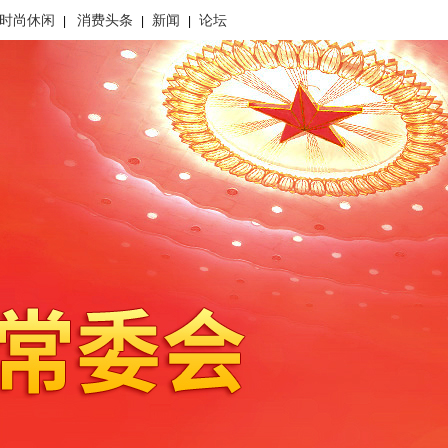
时尚休闲
消费头条
新闻
论坛
|
|
|