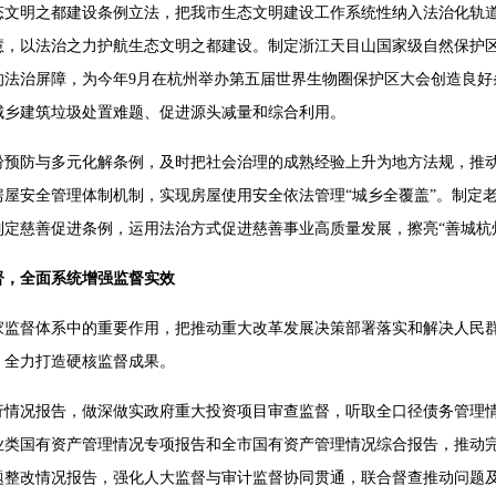
态文明之都建设条例立法，把我市生态文明建设工作系统性纳入法治化轨道
，以法治之力护航生态文明之都建设。制定浙江天目山国家级自然保护区
的法治屏障，为今年9月在杭州举办第五届世界生物圈保护区大会创造良好
城乡建筑垃圾处置难题、促进源头减量和综合利用。
纷预防与多元化解条例，及时把社会治理的成熟经验上升为地方法规，推
屋安全管理体制机制，实现房屋使用安全依法管理“城乡全覆盖”。制定
定慈善促进条例，运用法治方式促进慈善事业高质量发展，擦亮“善城杭
督，全面系统增强监督实效
家监督体系中的重要作用，把推动重大改革发展决策部署落实和解决人民
，全力打造硬核监督成果。
行情况报告，做深做实政府重大投资项目审查监督，听取全口径债务管理
事业类国有资产管理情况专项报告和全市国有资产管理情况综合报告，推动
题整改情况报告，强化人大监督与审计监督协同贯通，联合督查推动问题