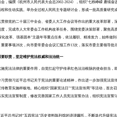
会，编撰《杭州市人民代表大会志2002-2024》，组织“七秩峥嵘 赓续
历程和生动实践。举办全过程人民民主专题研讨会，形成一批高质量研究
真贯彻党的二十届三中全会、省委人大工作会议等作出的重大改革部署，
制度，完成市人大常委会工作机构改革任务。围绕党委决策部署，聚焦高
和“深化改革、强基固本”主题年等重点任务，依法履职、精准发力，始终做
重要事项28次，向市委常委会会议汇报工作13次，落实市委主要领导批示
重要职责，坚定维护宪法权威和法治统一
实施宪法法律的重要作用，自觉扛起守护传承红色法治根脉的使命担当，
学习贯彻习近平总书记关于宪法的重要论述精神，作出进一步加强宪法宣
传教育实施样板地。精心组织“国家宪法日”“宪法宣传周”等活动，首次
实宪法宣誓制度，修改完善国家工作人员宪法宣誓办法，组织宪法宣誓5
习近平总书记对“五四宪法”历史资料陈列馆的谆谆嘱托，不断迭代升级宪