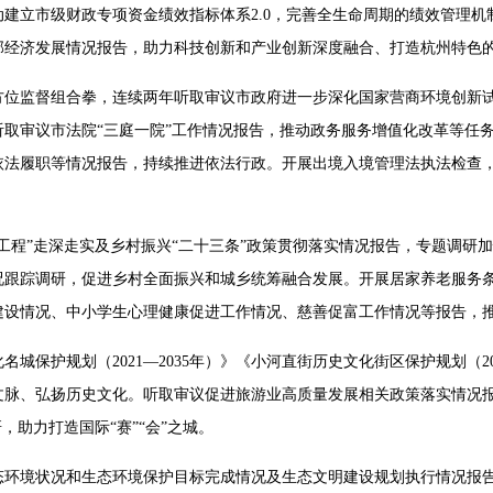
建立市级财政专项资金绩效指标体系2.0，完善全生命周期的绩效管理机
部经济发展情况报告，助力科技创新和产业创新深度融合、打造杭州特色
方位监督组合拳，连续两年听取审议市政府进一步深化国家营商环境创新
取审议市法院“三庭一院”工作情况报告，推动政务服务增值化改革等任
依法履职等情况报告，持续推进依法行政。开展出境入境管理法执法检查
工程”走深走实及乡村振兴“二十三条”政策贯彻落实情况报告，专题调研
况跟踪调研，促进乡村全面振兴和城乡统筹融合发展。开展居家养老服务
建设情况、中小学生心理健康促进工作情况、慈善促富工作情况等报告，
城保护规划（2021—2035年）》《小河直街历史文化街区保护规划（20
文脉、弘扬历史文化。听取审议促进旅游业高质量发展相关政策落实情况
，助力打造国际“赛”“会”之城。
生态环境状况和生态环境保护目标完成情况及生态文明建设规划执行情况报