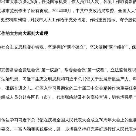
作出重大事项决定5项，任免国家机关工作人员114人次，各项工作取得
城市范例作出了应有贡献。2024年8月，中共中央政治局常委、全国人
历史资料陈列馆，对我市人大工作给予充分肯定、作出重要指示、寄予殷
工作的大方向大原则大道理
社会主义思想凝心铸魂，坚定拥护“两个确立”、坚决做到“两个维护”，
完善常委会党组会议“第一议题”、常委会会议“第一议程”、立法监督履职
平法治思想、习近平生态文明思想和习近平总书记关于发展新质生产力、
心、砥砺奋进之志。把深入学习贯彻党的二十届三中全会精神作为重要任
会组成人员分赴各区县（市）、代表联络站及有关高校宣讲，切实增强勇
。
时传达学习习近平总书记在庆祝全国人民代表大会成立70周年大会上的重
心要义、丰富内涵和实践要求，进一步增强坚持好完善好运行好人民代表