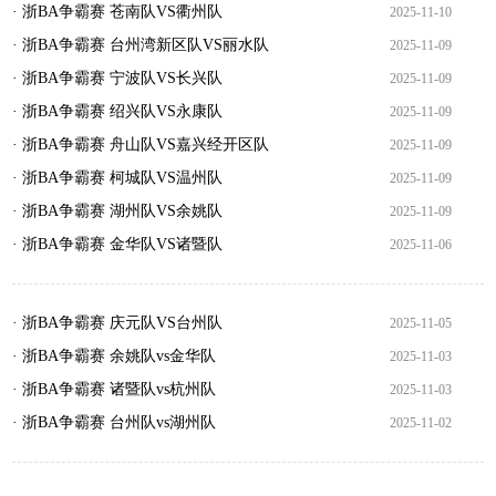
· 浙BA争霸赛 苍南队VS衢州队
2025-11-10
· 浙BA争霸赛 台州湾新区队VS丽水队
2025-11-09
· 浙BA争霸赛 宁波队VS长兴队
2025-11-09
· 浙BA争霸赛 绍兴队VS永康队
2025-11-09
· 浙BA争霸赛 舟山队VS嘉兴经开区队
2025-11-09
· ​浙BA争霸赛 柯城队VS温州队
2025-11-09
· ​浙BA争霸赛 湖州队VS余姚队
2025-11-09
· 浙BA争霸赛 金华队VS诸暨队
2025-11-06
· 浙BA争霸赛 庆元队VS台州队
2025-11-05
· ​浙BA争霸赛 余姚队vs金华队
2025-11-03
· 浙BA争霸赛 诸暨队vs杭州队
2025-11-03
· 浙BA争霸赛 台州队vs湖州队
2025-11-02