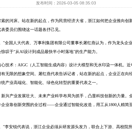
发布时间：2026-03-05 08:35:03
求索的河床。站在新的起点，作为民营经济大省，浙江如何把企业推向创
代表委员们围绕这一话题各抒己见。
。”全国人大代表、万事利集团有限公司董事长屠红燕认为，作为龙头企
惊叹于“从AI设计到成品最快半小时落地”的生产能力。
心技术：AIGC（人工智能生成内容）设计大模型和无水印染一体机。
拥有无限的想象空间。屠红燕代表告诉记者，站在新的起点，企业正在向经
传统产业高端化、智能化、绿色化转型的重要代表之一。
、新兴产业发展壮大、未来产业科学布局为抓手，凸显科技创新的力量。
企业靠创新突围的全过程——企业通过智能化改造，用工从1800人精简至
。”李安锐代表说，浙江企业必须从研发源头发力，联合上下游、高校院所共