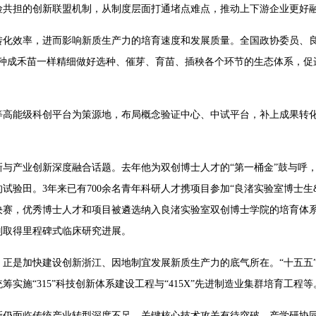
险共担的创新联盟机制，从制度层面打通堵点难点，推动上下游企业更好
转化效率，进而影响新质生产力的培育速度和发展质量。全国政协委员、良
谷种成禾苗一样精细做好选种、催芽、育苗、插秧各个环节的生态体系，促
高能级科创平台为策源地，布局概念验证中心、中试平台，补上成果转化“
与产业创新深度融合话题。去年他为双创博士人才的“第一桶金”鼓与呼，
试验田。3年来已有700余名青年科研人才携项目参加“良渚实验室博士生
决赛，优秀博士人才和项目被遴选纳入良渚实验室双创博士学院的培育体系
别取得里程碑式临床研究进展。
正是加快建设创新浙江、因地制宜发展新质生产力的底气所在。“十五五
实施“315”科技创新体系建设工程与“415X”先进制造业集群培育工程等
新仍面临传统产业转型深度不足、关键核心技术攻关有待突破、产学研协