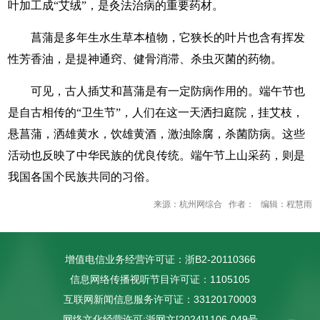
叶加工成“艾绒”，是灸法治病的重要药材。
菖蒲是多年生水生草本植物，它狭长的叶片也含有挥发
性芳香油，是提神通窍、健骨消滞、杀虫灭菌的药物。
可见，古人插艾和菖蒲是有一定防病作用的。端午节也
是自古相传的“卫生节”，人们在这一天洒扫庭院，挂艾枝，
悬菖蒲，洒雄黄水，饮雄黄酒，激浊除腐，杀菌防病。这些
活动也反映了中华民族的优良传统。端午节上山采药，则是
我国各国个民族共同的习俗。
来源：杭州网综合 作者： 编辑：程慧雨
增值电信业务经营许可证：浙B2-20110366
信息网络传播视听节目许可证：1105105
互联网新闻信息服务许可证：33120170003
网络文化经营许可:浙网文[2024]1106-049号