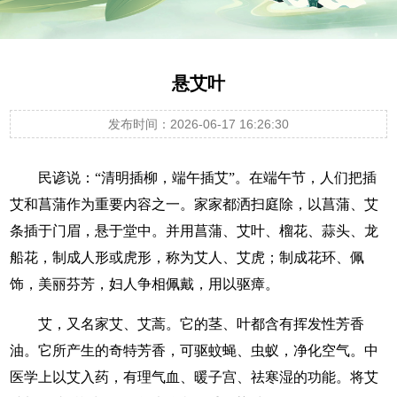
悬艾叶
发布时间：2026-06-17 16:26:30
民谚说：“清明插柳，端午插艾”。在端午节，人们把插
艾和菖蒲作为重要内容之一。家家都洒扫庭除，以菖蒲、艾
条插于门眉，悬于堂中。并用菖蒲、艾叶、榴花、蒜头、龙
船花，制成人形或虎形，称为艾人、艾虎；制成花环、佩
饰，美丽芬芳，妇人争相佩戴，用以驱瘴。
艾，又名家艾、艾蒿。它的茎、叶都含有挥发性芳香
油。它所产生的奇特芳香，可驱蚊蝇、虫蚁，净化空气。中
医学上以艾入药，有理气血、暖子宫、祛寒湿的功能。将艾