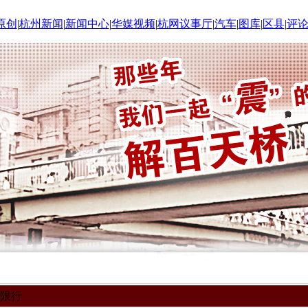
原创
|
杭州新闻
|
新闻中心
|
华媒视频
|
杭网议事厅
|
汽车
|
图库
|
区县
|
评
时限行