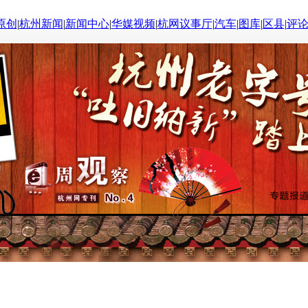
原创
|
杭州新闻
|
新闻中心
|
华媒视频
|
杭网议事厅
|
汽车
|
图库
|
区县
|
评