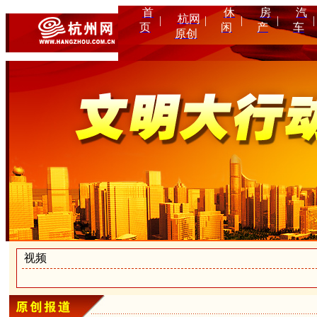
首
休
房
汽
杭网
|
|
|
|
|
页
闲
产
车
原创
视频