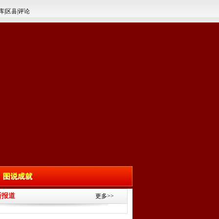
库
|
区县
|
评论
新报道
更多>>