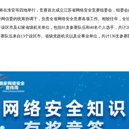
全竞赛将在淮安等四地举行，竞赛首次成立江苏省网络安全竞赛组委会，组委
委网信委的统筹协调下，负责全省网络安全竞赛各项工作。相较往年，全
设区市及42家省级机关单位，包括81支参赛队伍和40名个人选手，共计28
赛队伍来自13个设区市、省级党政机关以及企事业单位，共计130支参赛