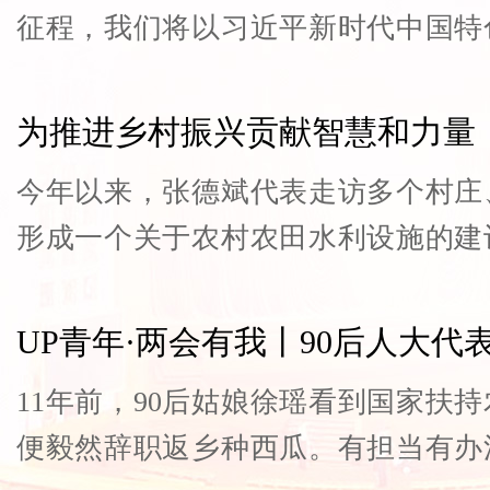
征程，我们将以习近平新时代中国特
大力弘扬乌兰牧骑的优良传统，扎
众，推动文艺创新，努力创作更多接
为推进乡村振兴贡献智慧和力量
优秀作品，永远做草原上的“红色文艺
今年以来，张德斌代表走访多个村庄
形成一个关于农村农田水利设施的建
针对农田水利设施建设和维护的专项
金投入机制。
UP青年·两会有我丨90后人大
11年前，90后姑娘徐瑶看到国家扶
便毅然辞职返乡种西瓜。有担当有办