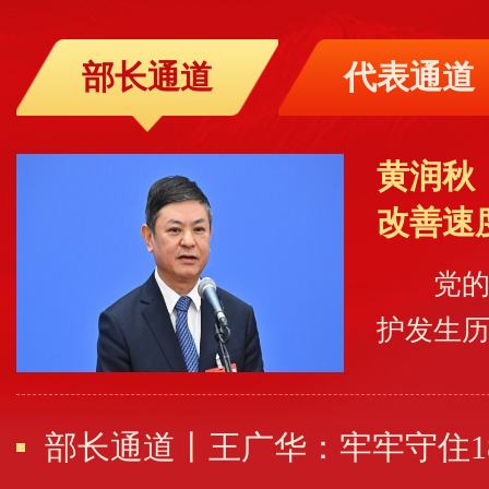
部长通道
代表通道
黄润秋
改善速
党
护发生
化。中
最快、
部长通道丨王广华：牢牢守住1
林资源