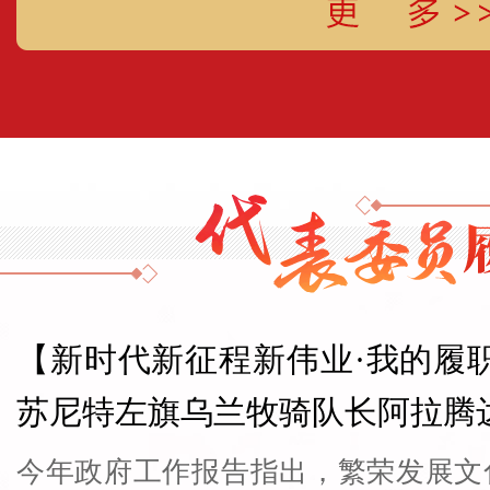
【新时代新征程新伟业·我的履
苏尼特左旗乌兰牧骑队长阿拉腾
为草原放歌
今年政府工作报告指出，繁荣发展文