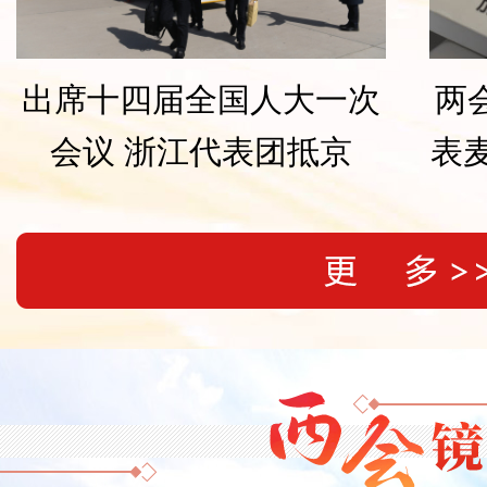
两会行李箱丨全国人大代
沪
表麦家带这本书赴京 原来
别
大有深意