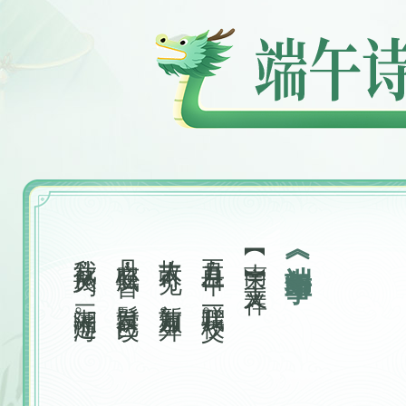
·端午赠黄守徐君猷》
我欲从灵均，三湘隔辽海。
丹心照夙昔，鬓发日已改。
故人不可见，新知万里外。
五月五日午，赠我一枝艾。
【南宋】 文天祥
《端午即事》