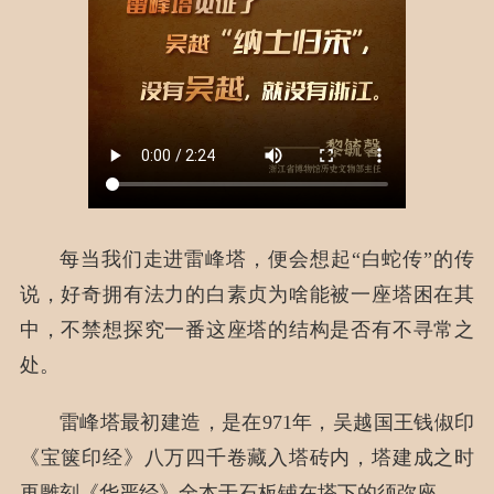
每当我们走进雷峰塔，便会想起“白蛇传”的传
说，好奇拥有法力的白素贞为啥能被一座塔困在其
中，不禁想探究一番这座塔的结构是否有不寻常之
处。
雷峰塔最初建造，是在971年，吴越国王钱俶印
《宝箧印经》八万四千卷藏入塔砖内，塔建成之时
再雕刻《华严经》全本于石板铺在塔下的须弥座。