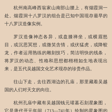
杭州南高峰西翁家山南部山腰上，有烟霞洞一
处。烟霞洞十八罗汉的组合是已知中国现存最早的
十八罗汉造像实例。
罗汉造像神态各异，或盘膝禅坐，或横眉怒
目，或沉思冥想，或微笑含情，或伏猛虎，或降蛟
龙，作者运用熟练的雕刻技巧，简洁明快的线条，
将罗汉的动态、性格和思想都栩栩如生地表现出
来，是五代吴越国文化艺术现存的珍贵作品。
往山下走，去往西湖边的孔庙，那里藏着吴越
国的人们对天文的向往。
杭州孔庙中藏有吴越国钱元瓘墓石刻星象图，
它是唐代开元年间（713—741年）绘制的星象图的