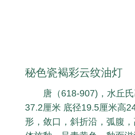
秘色瓷褐彩云纹油灯
唐（618-907)，水丘
37.2厘米 底径19.5厘米高
形，敛口，斜折沿，弧腹，