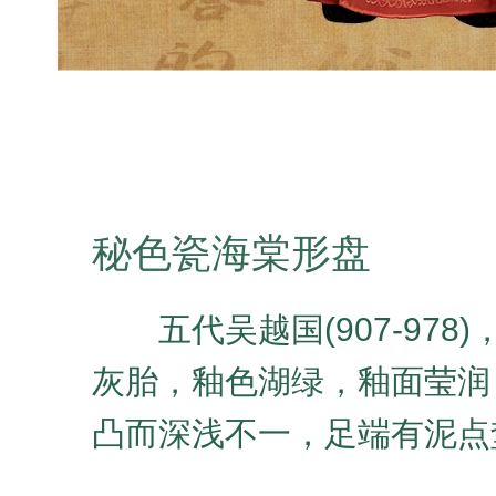
秘色瓷海棠形盘
五代吴越国(907-97
灰胎，釉色湖绿，釉面莹润
凸而深浅不一，足端有泥点