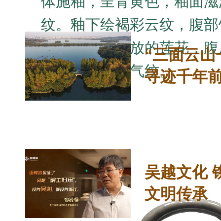
体施釉，呈青黄色，釉面滋
纹。釉下绘褐彩云纹，腹部
云纹和六朵绽放的莲花，腹
“三面云山
朵和十一朵云气纹。
寻迹千年
吴越文化 
文明传承