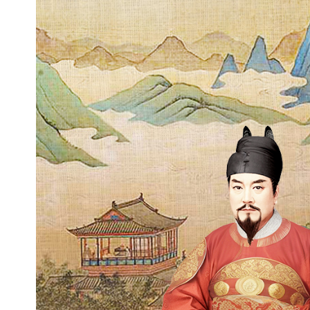
绿，釉面莹润，釉色随器表
一，足端有泥
点垫
烧痕。可
形盘配套使用。