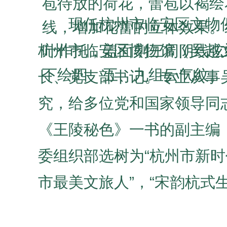
苞待放的荷花，
蕾苞
以褐绘
现任杭州市临安区文物
线，增加花蕾的立体效果。
杭州市临安区博物馆（吴越
叶作托，盖面刻三周阴线弦
下绘四、五、九组云气纹。
长、党支部书记。专业从事
究，给多位党和国家领导同
《王陵秘色》一书的副主编
委组织部选树为“杭州市新时
市最美文旅人”，“宋韵杭式