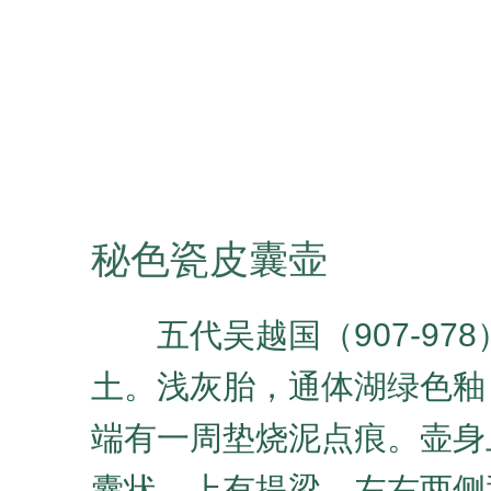
秘色瓷皮囊壶
五代吴越国（907-97
土
。浅
灰胎，通体湖绿色釉
端有一周垫烧泥点痕。壶身
囊状，上有提梁。左右两侧