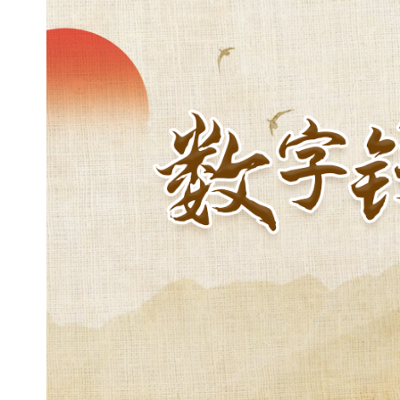
秘色瓷花瓣口海棠杯
五代吴越国（907-97
土
。花
口，斜弧腹，内外壁
与圈
足交
界处饰一周联珠纹
外撇，圈足外壁饰菊瓣纹。