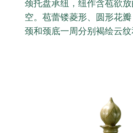
颈托盘承纽，纽作含苞欲放
空。苞蕾镂菱形、圆形花瓣
颈和颈底一周分别褐绘云纹