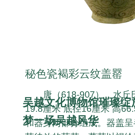
秘色瓷褐彩云纹盖罂
唐（618-907），水
吴越文化博物馆璀璨绽
19.8厘米 底径16厘米 高6
梦一场吴越风华
和器身两部分组成。器盖呈