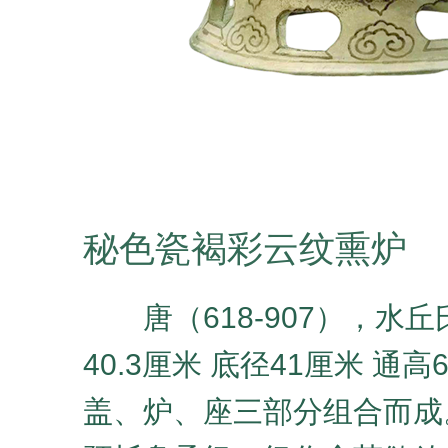
秘色瓷褐彩云纹熏炉
唐（618-907），水
40.3厘米 底径41厘米 通
盖、炉、座三部分组合而成