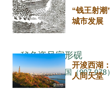
“钱王射潮
城市发展
秘色瓷风字形砚
开浚西湖
五代吴越国（907-97
人间天堂
土。