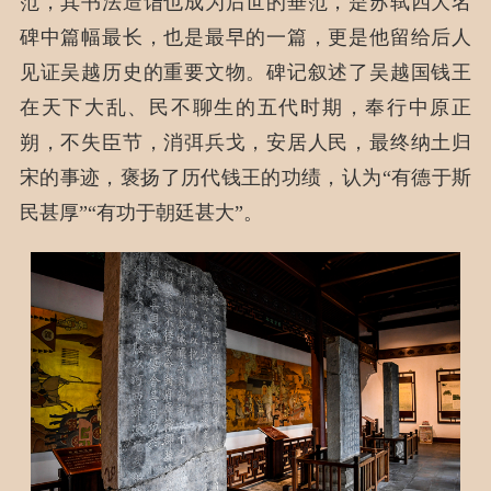
范，其书法造诣也成为后世的垂范，是苏轼四大名
碑中篇幅最长，也是最早的一篇，更是他留给后人
见证吴越历史的重要文物。碑记叙述了吴越国钱王
在天下大乱、民不聊生的五代时期，奉行中原正
朔，不失臣节，消弭兵戈，安居人民，最终纳土归
宋的事迹，褒扬了历代钱王的功绩，认为“有德于斯
民甚厚”“有功于朝廷甚大”。