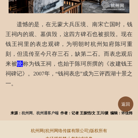
遗憾的是，在元蒙大兵压境、南宋亡国时，钱
王祠内的观、墓俱毁，这四方碑石也被损毁。现在
钱王祠里的表忠观碑，为明朝时杭州知府陈珂重
刻，但流传至今只存三石，缺第二石。而表忠观后
来被
统
称为钱王祠，也始于陈珂所撰的《改建钱王
祠碑记》。2007年，“钱祠表忠”成为三评西湖十景之
一。
返回
来源：
杭州网、杭州通客户端
作者：记者 王振恺/文 王川/摄 编辑：许佳炜
杭州网(杭州网络传媒有限公司)版权所有