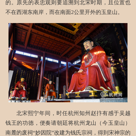
的。原先的表忠观则要追溯到北宋时期，且位置也
不在西湖东南岸，而在南面2公里开外的玉皇山。
北宋熙宁年间，时任杭州知州赵抃有感于吴越
钱王的功德，便奏请朝廷将杭州龙山（今玉皇山）
南麓的废祠“妙因院”改建为钱氏宗祠，得到宋神宗的