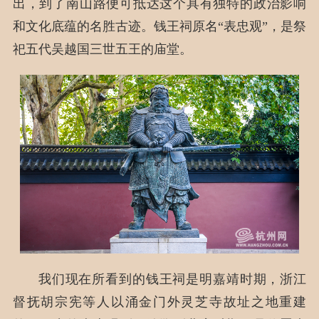
出，到了南山路便可抵达这个具有独特的政治影响
和文化底蕴的名胜古迹。钱王祠原名“表忠观”，是祭
祀五代吴越国三世五王的庙堂。
我们现在所看到的钱王祠是明嘉靖时期，浙江
督抚胡宗宪等人以涌金门外灵芝寺故址之地重建