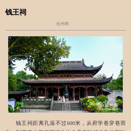
钱王祠
杭州网
钱王祠距离孔庙不过600米，从府学巷穿巷而