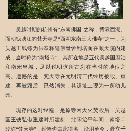
吴越时期的杭州有“东南佛国”之称，背靠西湖、
面朝钱塘江的梵天寺是“西湖东南三大佛寺”之一，为
吴越王钱镠为供奉释迦佛骨舍利塔而在顺天院内建
成，当时称为“南塔寺”。其所在地是五代吴越国府治
和南宋皇城，足以说明这所古刹在当时的地位之
高。遗憾的是，梵天寺在元明清三代经历被毁、重
建、再被毁后，已然消失，其遗址上现为一所幼儿
园。
现存的这对经幢，是原寺因大火焚毁后，吴越
国王钱弘俶重建时所建刻。北宋治平年间，南塔寺
改称“梵天寺”，经幢也由此得名，沿用至今，矗立千