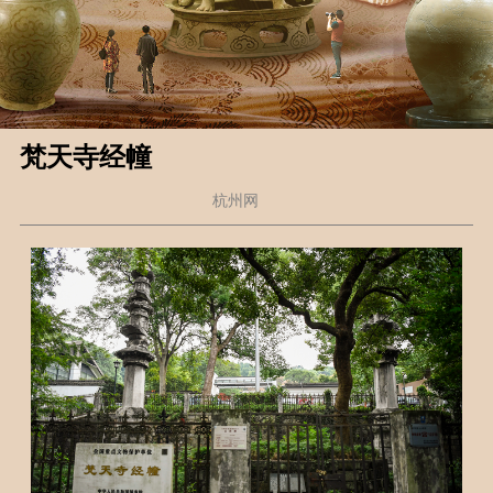
梵天寺经幢
杭州网