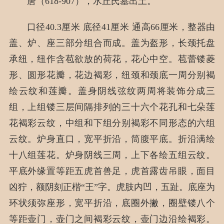
唐（618-907），水丘氏墓出土。
口径40.3厘米 底径41厘米 通高66厘米，整器由
盖、炉、座三部分组合而成。盖为盔形，长颈托盘
承纽，纽作含苞欲放的荷花，花心中空。苞蕾镂菱
形、圆形花瓣，花边褐彩，纽颈和颈底一周分别褐
绘云纹和莲瓣。盖身阴线弦纹两周将装饰分成三
组，上组镂三层间隔排列的三十六个花孔和七朵莲
花褐彩云纹，中组和下组分别褐彩不同形态的六组
云纹。炉身直口，宽平折沿，筒腹平底。折沿满绘
十八组莲花。炉身阴线三周，上下各绘五组云纹。
平底外缘置等距五虎首兽足，虎首露齿吊眼，面目
凶狞，额阴刻正楷“王”字。虎肢内凹，五趾。底座为
环状须弥座形，宽平折沿，底圈外撇，圈壁镂八个
等距壶门，壶门之间褐彩云纹，壶门边沿绘褐彩。