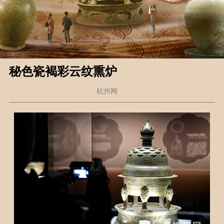
秘色瓷褐彩云纹熏炉
杭州网