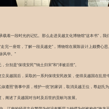
承载着一段时光的记忆。那么走进吴越文化博物馆“这本书”，我
“走完一座馆，了解一段吴越史”，博物馆在展陈设计上颇费心思
脉风华。”
，分别是“保境安民”“纳土归宋”和“泽被后世”。
镠建立吴越国后，采取的一系列保境安民政策，使得吴越国在乱世
钱弘俶遵照“善事中原，维护一统”的家训，取消吴越王位，尊赵氏
角度，阐述了吴越国对当时及后世的贡献与发展。
中，江南的经济文化繁荣为何没有断层？钱镠为何被称作“海龙王”