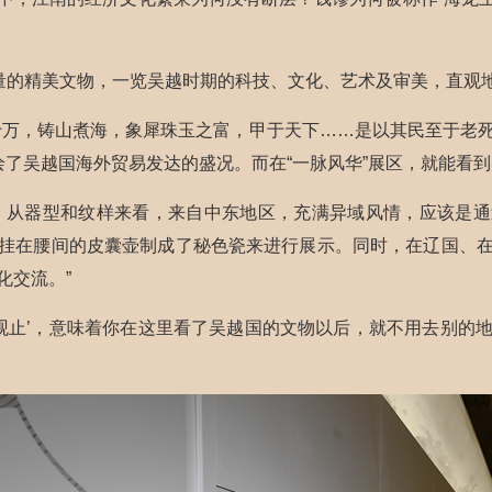
大量的精美文物，一览吴越时期的科技、文化、艺术及审美，直观
十万，铸山煮海，象犀珠玉之富，甲于天下……是以其民至于老
正描绘了吴越国海外贸易发达的盛况。而在“一脉风华”展区，就能看
，从器型和纹样来看，来自中东地区，充满异域风情，应该是
挂在腰间的皮囊壶制成了秘色瓷来进行展示。同时，在辽国、
化交流。”
物观止’，意味着你在这里看了吴越国的文物以后，就不用去别的