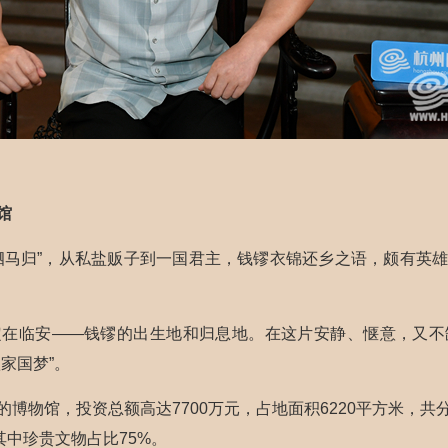
馆
驷马归”，从私盐贩子到一国君主，钱镠衣锦还乡之语，颇有英
定在临安——钱镠的出生地和归息地。在这片安静、惬意，又不
家国梦”。
博物馆，投资总额高达7700万元，占地面积6220平方米，
其中珍贵文物占比75%。