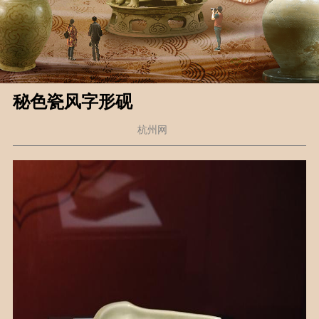
秘色瓷风字形砚
杭州网