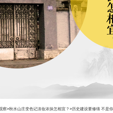
观察
>
秋水山庄变色记淡妆浓抹怎相宜？
>
历史建设要修缮 不是