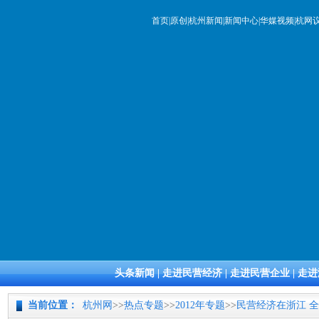
首页
|
原创
|
杭州新闻
|
新闻中心
|
华媒视频
|
杭网
头条新闻
|
走进民营经济
|
走进民营企业
|
走进
当前位置：
杭州网
>>
热点专题
>>
2012年专题
>>
民营经济在浙江 