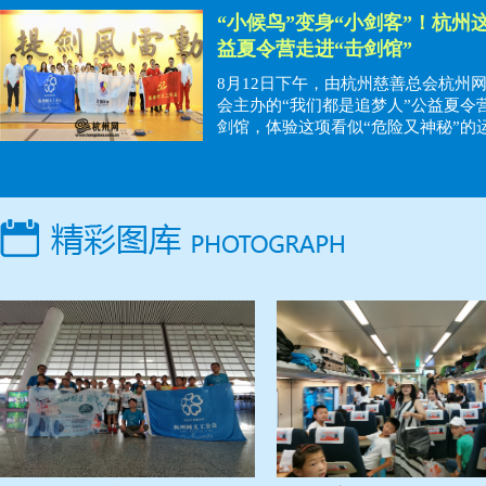
作制服，变身“小小地铁人”，与杭港
“小候鸟”变身“小剑客”！杭州
一次“亲密接触”。
益夏令营走进“击剑馆”
8月12日下午，由杭州慈善总会杭州
会主办的“我们都是追梦人”公益夏令
剑馆，体验这项看似“危险又神秘”的