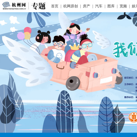
首页
|
杭网原创
|
房产
|
汽车
|
图库
|
宽频
|
娱