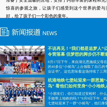
准备了安全温馨的营地，安排了内容丰富的课程和充
惊喜的参观之旅
，让孩子们感受到这个世界的爱与
好，给
了孩子们一个彩色的童年。
不说再见！“我们都是追梦人”
令营落幕 但梦想的脚步仍不断
8月17日下午，来自湖北恩施或父母
的40多位“小候鸟”上台领取了自己的
业证书”。这也意味着这场持续了三周的
都是追梦人”公益夏令营活动正式闭营
杭港地铁七堡站迎来一群恩施“
鸟” 看他们如何变身“小小地铁
“小朋友们，你们知道过安检时，什
不能带上地铁的吗？”8月9日下午，
七堡站迎来了一群“小候鸟”，他们身