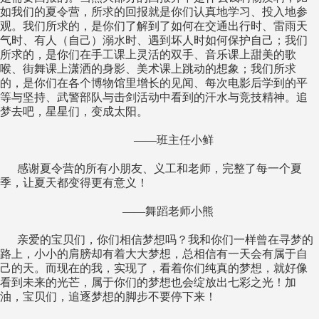
如我们的夏令营，所求的回报就是你们认真地学习、投入地参
观。我们所求的，是你们了解到了如何在交通出行时、雷雨天
气时、有人（自己）溺水时、遇到坏人时如何保护自己；我们
所求的，是你们在手工课上灵活的双手、音乐课上甜美的歌
喉、街舞课上潇洒的身影、美术课上跳动的想象；我们所求
的，是你们在各个博物馆里增长的见闻、每次电影后学到的平
等与坚持、武警部队与击剑活动中看到的汗水与竞技精神。追
梦去吧，星星们，变成太阳。
——班主任小鲜
感谢夏令营的所有小朋友、义工和老师，完整了每一个夏
季，让夏天都变得更有意义！
——舞蹈老师
小熊
亲爱的宝贝们，你们相信梦想吗？我和你们一样曾在寻梦的
路上，小小的肩膀却有着大大梦想，总相信有一天会有属于自
己的天。而现在的我，实现了，看着你们纯真的梦想，就好像
看到未来的光芒，属于你们的梦想也会绽放出七彩之光！加
油，宝贝们，追逐梦想的脚步不要停下来！