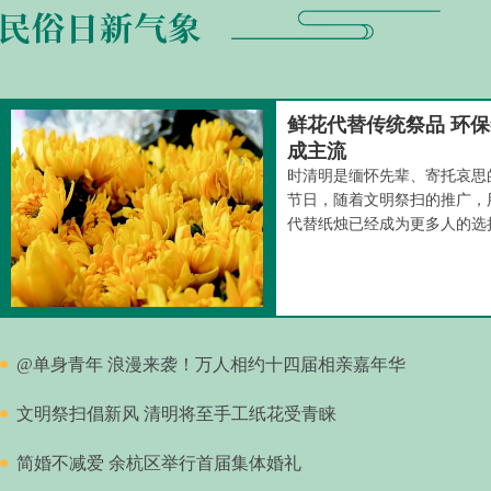
鲜花代替传统祭品 环
成主流
时清明是缅怀先辈、寄托哀思
节日，随着文明祭扫的推广，
代替纸烛已经成为更多人的选
@单身青年 浪漫来袭！万人相约十四届相亲嘉年华
文明祭扫倡新风 清明将至手工纸花受青睐
简婚不减爱 余杭区举行首届集体婚礼