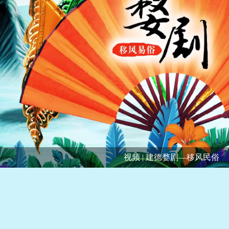
视频 | 建德婺剧—移风民俗